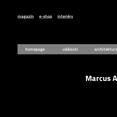
magazín
e-shop
interiéry
homepage
události
architektur
Marcus A