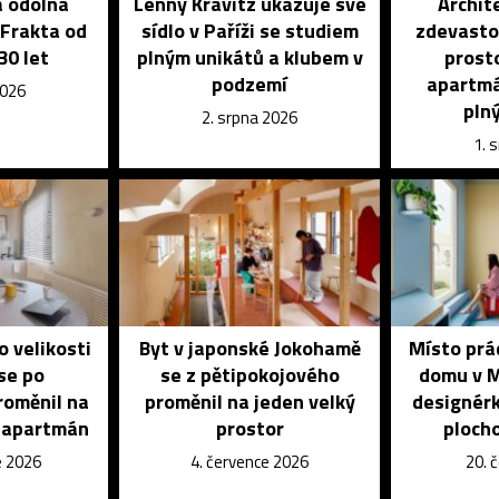
a odolná
Lenny Kravitz ukazuje své
Archit
 Frakta od
sídlo v Paříži se studiem
zdevasto
30 let
plným unikátů a klubem v
prosto
podzemí
apartmá
2026
pln
2. srpna 2026
1. 
o velikosti
Byt v japonské Jokohamě
Místo prá
se po
se z pětipokojového
domu v M
roměnil na
proměnil na jeden velký
designérk
ý apartmán
prostor
ploch
e 2026
4. července 2026
20. 