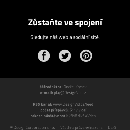
Zůstaňte ve spojení
Sledujte náš web a sociální sítě.
r
Pinterest
šéfredaktor:
Ondřej Krynek
e-mail:
play@DesignVid.cz
RSS kanál:
www.DesignVid.cz/feed
počet příspěvků:
6117 videí
rekord návštěvnosti:
7958 diváků/den
©
DesignCorporation s.r.o.
― Všechna práva vyhrazena ― Další