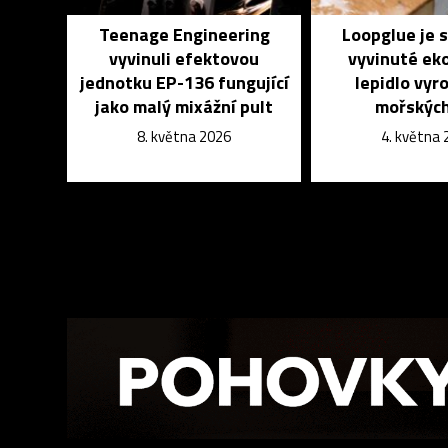
Teenage Engineering
Loopglue je 
vyvinuli efektovou
vyvinuté ek
jednotku EP-136 fungující
lepidlo vyr
jako malý mixážní pult
mořských
8. května 2026
4. května