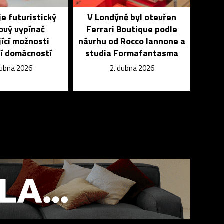
je futuristický
V Londýně byl otevřen
ový vypínač
Ferrari Boutique podle
jící možnosti
návrhu od Rocco Iannone a
í domácností
studia Formafantasma
dubna 2026
2. dubna 2026