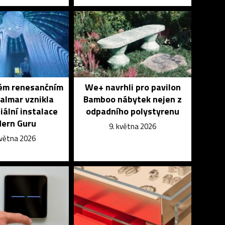
ém renesančním
We+ navrhli pro pavilon
almar vznikla
Bamboo nábytek nejen z
ální instalace
odpadního polystyrenu
ern Guru
9. května 2026
května 2026