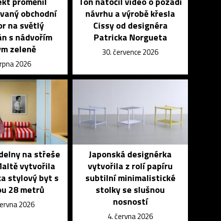
ekt proměnil
Ton natočil video o pozadí
vaný obchodní
návrhu a výrobě křesla
r na světlý
Cissy od designéra
n s nádvořím
Patricka Norgueta
ým zeleně
30. července 2026
srpna 2026
delny na střeše
Japonská designérka
altě vytvořila
vytvořila z rolí papíru
a stylový byt s
subtilní minimalistické
ou 28 metrů
stolky se slušnou
nosností
června 2026
4. června 2026