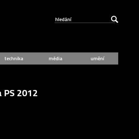
technika
média
umění
a PS 2012