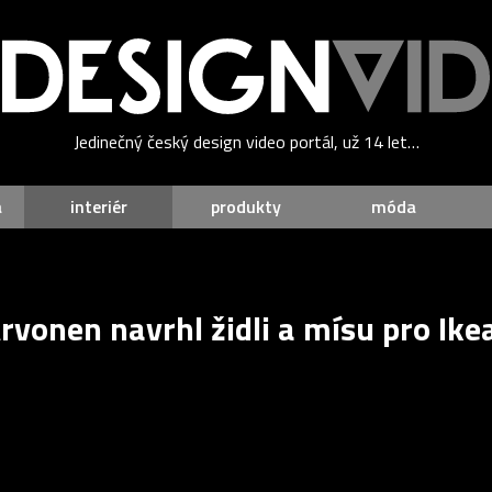
Jedinečný český design video portál, už 14 let…
a
interiér
produkty
móda
rvonen navrhl židli a mísu pro Ike