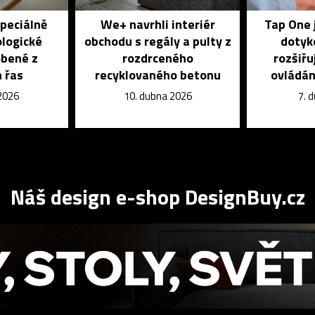
speciálně
We+ navrhli interiér
Tap One 
ologické
obchodu s regály a pulty z
dotyk
obené z
rozdrceného
rozšiřu
 řas
recyklovaného betonu
ovládán
 2026
10. dubna 2026
7. 
Náš design e-shop DesignBuy.cz