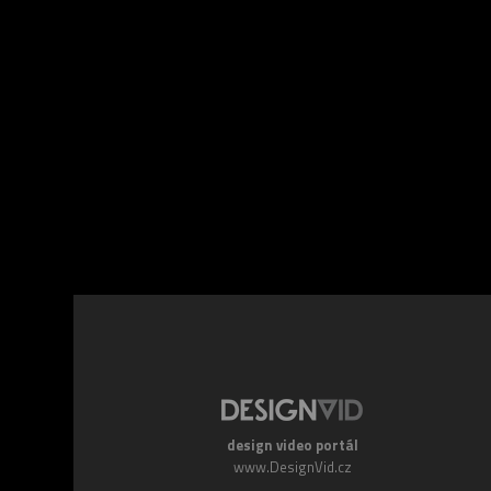
Facebook
Twitte
design video portál
www.DesignVid.cz