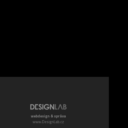
webdesign & správa
www.DesignLab.cz