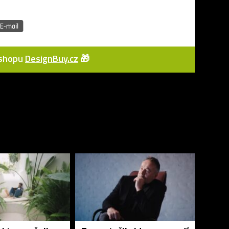
e-shopu
DesignBuy.cz
🎁