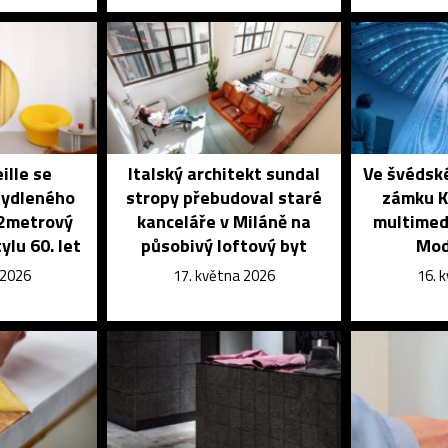
ille se
Italský architekt sundal
Ve švédsk
bydleného
stropy přebudoval staré
zámku K
32metrový
kanceláře v Miláně na
multimedi
ylu 60. let
působivý loftový byt
Mod
 2026
17. května 2026
16. 