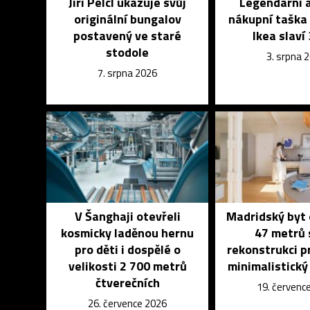
Jiří Pelcl ukazuje svůj
Legendární 
originální bungalov
nákupní taška
postavený ve staré
Ikea slaví 
stodole
3. srpna 
7. srpna 2026
V Šanghaji otevřeli
Madridský byt 
kosmicky laděnou hernu
47 metrů 
pro děti i dospělé o
rekonstrukci p
velikosti 2 700 metrů
minimalistick
čtverečních
19. červenc
26. července 2026