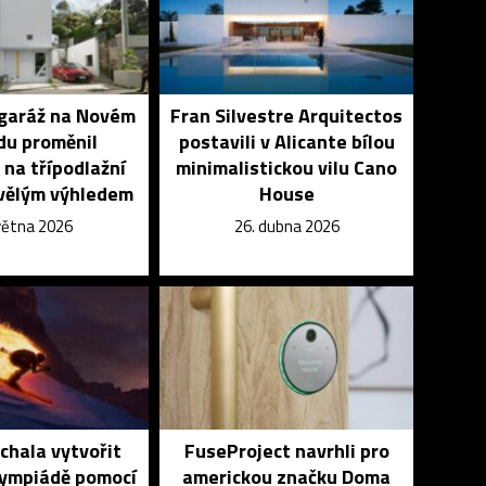
 garáž na Novém
Fran Silvestre Arquitectos
du proměnil
postavili v Alicante bílou
 na třípodlažní
minimalistickou vilu Cano
vělým výhledem
House
května 2026
26. dubna 2026
echala vytvořit
FuseProject navrhli pro
lympiádě pomocí
americkou značku Doma