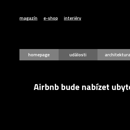
magazín
e-shop
interiéry
homepage
události
architektur
Airbnb bude nabízet ubyt