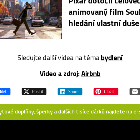
Pixar dotočil celove
animovaný film Soul
hledání vlastní duše
Sledujte další videa na téma
bydlení
Video a zdroj:
Airbnb
bytové doplňky, šperky a dalších tisíce dárků najdete na 