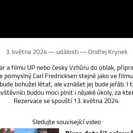
3. května 2024 ― události ―
Ondřej Krynek
r a filmu UP nebo česky Vzhůru do oblak, připr
je pomyslný Carl Fredricksen stejně jako ve fil
de bohužel létat, ale vznášet jej bude jeřáb. I t
vštěvníci budou moci plnit i nějaké úkoly, za kt
Rezervace se spouští 13. května 2024.
Sledujte související video