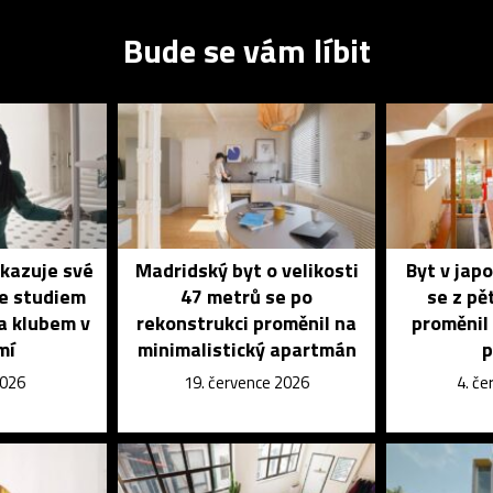
Bude se vám líbit
ukazuje své
Madridský byt o velikosti
Byt v jap
se studiem
47 metrů se po
se z pě
a klubem v
rekonstrukci proměnil na
proměnil 
mí
minimalistický apartmán
p
2026
19. července 2026
4. č