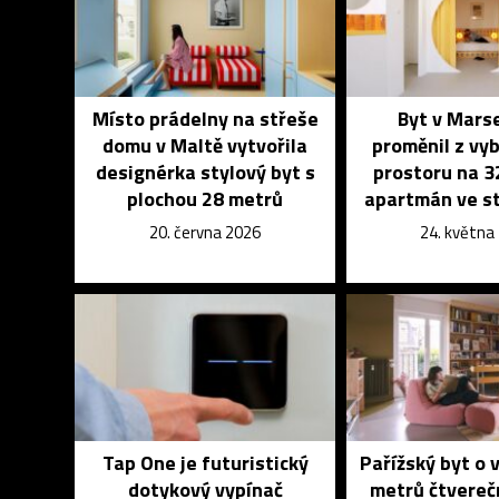
Místo prádelny na střeše
Byt v Marse
domu v Maltě vytvořila
proměnil z vy
designérka stylový byt s
prostoru na 
plochou 28 metrů
apartmán ve st
20. června 2026
24. května
Tap One je futuristický
Pařížský byt o v
dotykový vypínač
metrů čtvereč