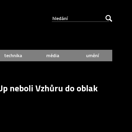
technika
média
umění
Up neboli Vzhůru do oblak