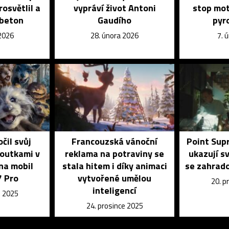
osvětlil a
vypráví život Antoni
stop mot
 beton
Gaudího
pyr
 2026
28. února 2026
7. 
čil svůj
Francouzská vánoční
Point Sup
loutkami v
reklama na potraviny se
ukazují s
 na mobil
stala hitem i díky animaci
se zahrado
7 Pro
vytvořené umělou
20. p
inteligencí
e 2025
24. prosince 2025