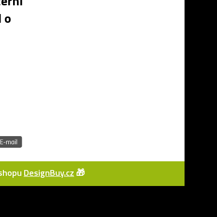
černí
 o
e-shopu
DesignBuy.cz
🎁