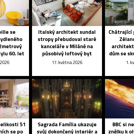
ille se
Italský architekt sundal
Chátrající
bydleného
stropy přebudoval staré
Zélan
32metrový
kanceláře v Miláně na
architekt
ylu 60. let
působivý loftový byt
dům se sk
 2026
17. května 2026
1. 
elikosti 51
Sagrada Família ukazuje
BBC si n
ních se po
svůj dokončený interiér a
znělku k o