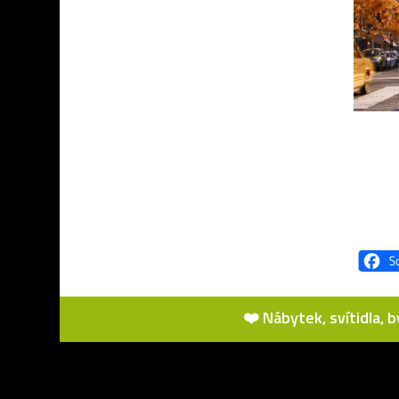
❤️ Nábytek, svítidla, 