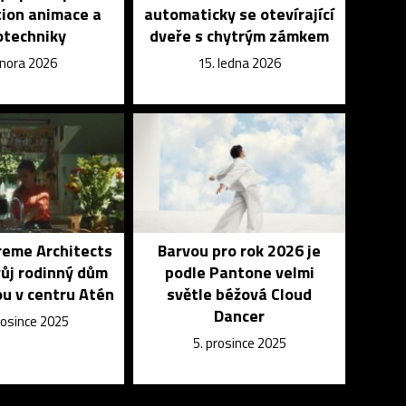
ion animace a
automaticky se otevírající
otechniky
dveře s chytrým zámkem
února 2026
15. ledna 2026
reme Architects
Barvou pro rok 2026 je
vůj rodinný dům
podle Pantone velmi
u v centru Atén
světle béžová Cloud
Dancer
rosince 2025
5. prosince 2025