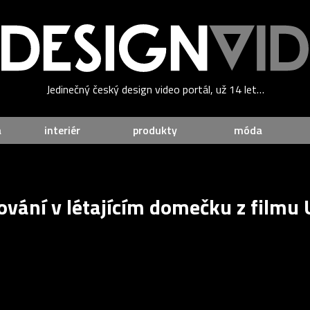
Jedinečný český design video portál, už 14 let…
a
interiér
produkty
móda
ování v létajícím domečku z filmu 