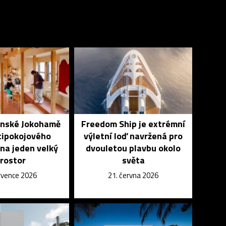
onské Jokohamě
Freedom Ship je extrémní
tipokojového
výletní loď navržená pro
na jeden velký
dvouletou plavbu okolo
rostor
světa
ervence 2026
21. června 2026