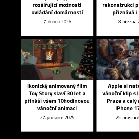
rozšiřující možnosti
rekonstrukci pr
ovládání domácností
přiznává i
7. dubna 2026
8. března
Ikonický animovaný film
Apple si nato
Toy Story slaví 30 let a
vánoční klip s 
přináší všem 10hodinovou
Praze a celý
vánoční animaci
iPhone 1
27. prosince 2025
25. prosinc