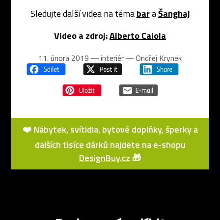
Sledujte další videa na téma
bar
a
Šanghaj
Video a zdroj:
Alberto Caiola
11. února 2019 ― interiér ―
Ondřej Krynek
❤️ Nábytek, svítidla, bytové doplňky, šperky a
dalších tisíce dárků najdete na e-shopu
DesignBuy.cz
🎁