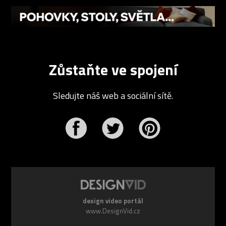
Zůstaňte ve spojení
Sledujte náš web a sociální sítě.
r
Pinterest
design video portál
www.DesignVid.cz