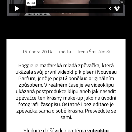
15. února 2014 ― média ―
Irena Šmitáková
Boggie je maďarská mladá zpěvačka, která
ukázala svůj první videoklip k píseni Nouveau
Parfum, jenž je pojatý poněkud originálním
způsobem. V reálném čase je ve videoklipu
ukázaná postprodukce klipu aneb jak nasadit
zpěvačce ten krásný make-up jako na úvodní
fotografii časopisu. Ostatně i bez editace je
zpěvačka sama o sobě krásná. Přesvědčte se
sami.
Sledujte další videa na téma
videoklip