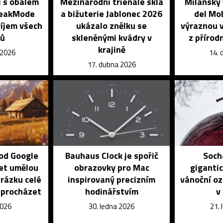
í s obalem
Mezinárodní trienále skla
Milánský 
reakMode
a bižuterie Jablonec 2026
del Mo
říjem všech
ukázalo znělku se
výraznou v
lů
skleněnými kvádry v
z přírod
krajině
 2026
14. 
17. dubna 2026
 od Google
Bauhaus Clock je spořič
Soch
et umělou
obrazovky pro Mac
giganti
brázku celé
inspirovaný precizním
vánoční oz
e procházet
hodinářstvím
v
2026
30. ledna 2026
21.