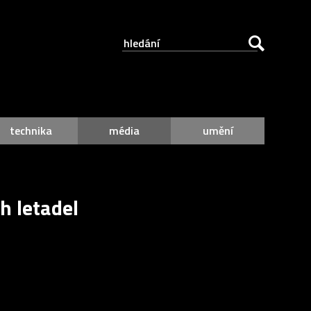
technika
média
umění
h letadel