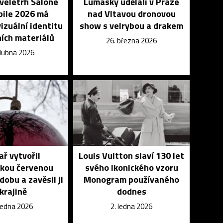
veletrh Salone
Lumasky udělali v Praze
bile 2026 má
nad Vltavou dronovou
izuální identitu
show s velrybou a drakem
ních materiálů
26. března 2026
dubna 2026
ař vytvořil
Louis Vuitton slaví 130 let
ckou červenou
svého ikonického vzoru
dobu a zavěsil ji
Monogram používaného
 krajině
dodnes
 ledna 2026
2. ledna 2026