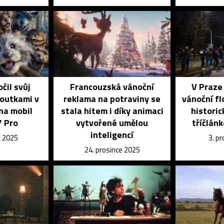
čil svůj
Francouzská vánoční
V Praze 
loutkami v
reklama na potraviny se
vánoční flo
 na mobil
stala hitem i díky animaci
historic
7 Pro
vytvořené umělou
tříčlán
inteligencí
e 2025
3. p
24. prosince 2025