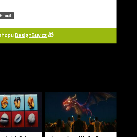
e-shopu
DesignBuy.cz
🎁