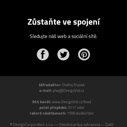
Zůstaňte ve spojení
Sledujte náš web a sociální sítě.
r
Pinterest
šéfredaktor:
Ondřej Krynek
e-mail:
play@DesignVid.cz
RSS kanál:
www.DesignVid.cz/feed
počet příspěvků:
6117 videí
rekord návštěvnosti:
7958 diváků/den
©
DesignCorporation s.r.o.
― Všechna práva vyhrazena ― Další