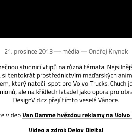
21. prosince 2013 ― média ―
Ondřej Krynek
čnou studnicí vtipů na různá témata. Nejsilnější
 si tentokrát prostřednictvím maďarských animá
, který natočil spot pro Volvo Trucks. Chuch jd
nů, ale na křídlech letadel jako opora pro obraz
DesignVid.cz přejí tímto veselé Vánoce.
te video
Van Damme hvězdou reklamy na Volvo 
Video a zdroj:
Delov Digital