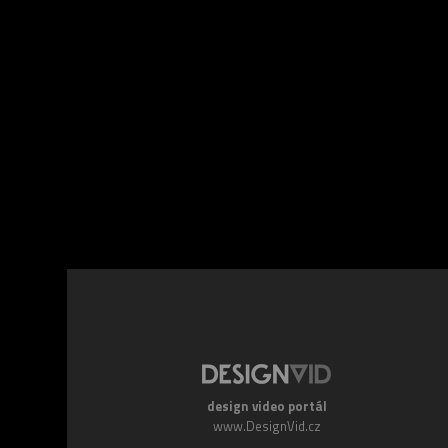
Facebook
Twitte
design video portál
www.DesignVid.cz