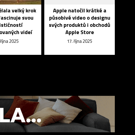
ělala velký krok
Apple natočil krátké a
fascinuje svou
působivé video o designu
ističností
svých produktů i obchodů
ovaných videí
Apple Store
 října 2025
17. října 2025