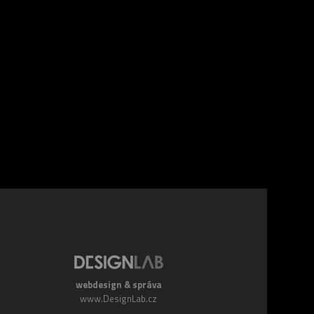
webdesign & správa
www.DesignLab.cz