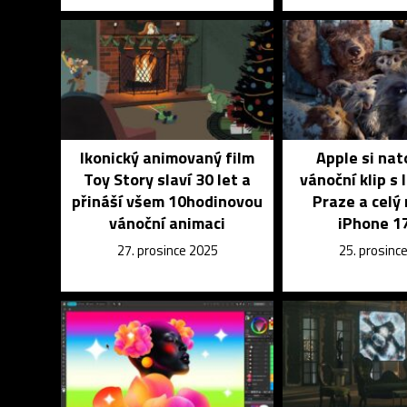
Ikonický animovaný film
Apple si nato
Toy Story slaví 30 let a
vánoční klip s 
přináší všem 10hodinovou
Praze a celý
vánoční animaci
iPhone 1
27. prosince 2025
25. prosinc