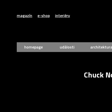
magazín
e-shop
interiéry
homepage
události
architektur
Chuck No