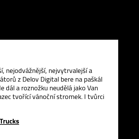
, nejodvážnější, nejvytrvalejší a
torů z Delov Digital bere na paškál
e dál a roznožku neudělá jako Van
ec tvořící vánoční stromek. I tvůrci
Trucks