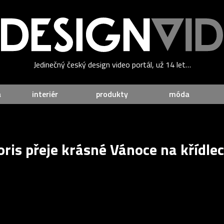
Jedinečný český design video portál, už 14 let…
a
interiér
produkty
móda
ris přeje krásné Vánoce na křídlec