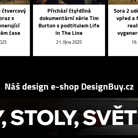
e čtvercový
Přichází čtyřdílná
Sora 2 ud
braz s
dokumentární série Tim
vpřed a 
nerující
Burton s podtitulem Life
real
ném čase
in The Line
vygener
2025
21. října 2025
19.
Náš design e-shop DesignBuy.cz