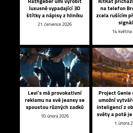
Rathgeber umí vyrobit
KitKat přicház
luxusně vypadající 3D
na telefon B
štítky a nápisy z hliníku
zcela rušícím p
signá
21. července 2026
14. května
Levi’s má provokativní
Project Genie
reklamu na své jeansy se
umožní vytvář
spoustou různých zadků
inteligencí z o
světy a poté j
10. února 2026
1. února 