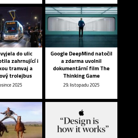
vyjela do ulic
Google DeepMind natočil
tila zahrnující i
a zdarma uvolnil
kou tramvaj a
dokumentární film The
kový trolejbus
Thinking Game
rosince 2025
29. listopadu 2025