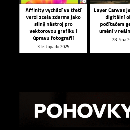
Affinity vychází ve třetí
Layer Canvas j
verzi zcela zdarma jako
digitální o
silný nástroj pro
počítačem ge
vektorovou grafiku i
umění v reál
úpravu fotografií
28. října 
3. listopadu 2025