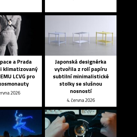
pace a Prada
Japonská designérka
i klimatizovaný
vytvořila z rolí papíru
xEMU LCVG pro
subtilní minimalistické
 kosmonauty
stolky se slušnou
nosností
června 2026
4. června 2026