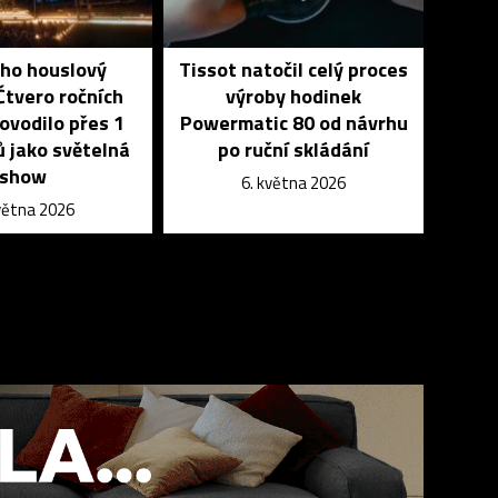
iho houslový
Tissot natočil celý proces
Čtvero ročních
výroby hodinek
ovodilo přes 1
Powermatic 80 od návrhu
 jako světelná
po ruční skládání
show
6. května 2026
května 2026