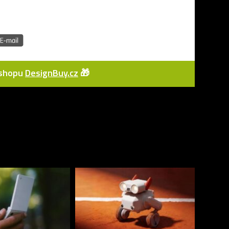
e-shopu
DesignBuy.cz
🎁