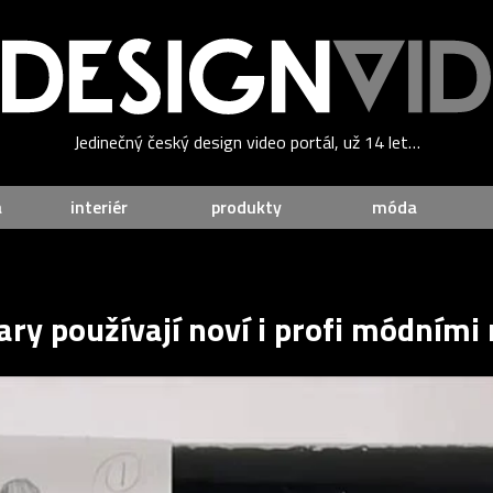
Jedinečný český design video portál, už 14 let…
a
interiér
produkty
móda
ry používají noví i profi módními