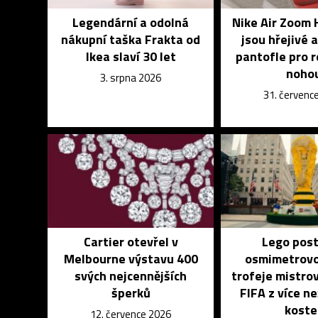
Legendární a odolná
Nike Air Zoom 
nákupní taška Frakta od
jsou hřejivé a
Ikea slaví 30 let
pantofle pro 
noho
3. srpna 2026
31. červenc
Cartier otevřel v
Lego post
Melbourne výstavu 400
osmimetrovo
svých nejcennějších
trofeje mistro
šperků
FIFA z více ne
koste
12. července 2026