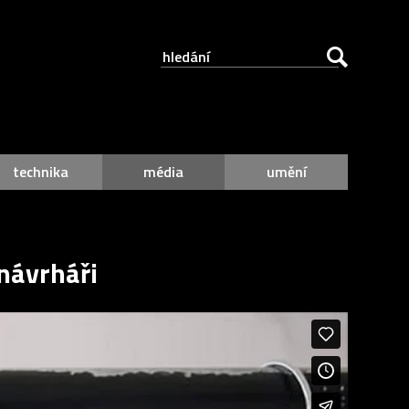
technika
média
umění
 návrháři