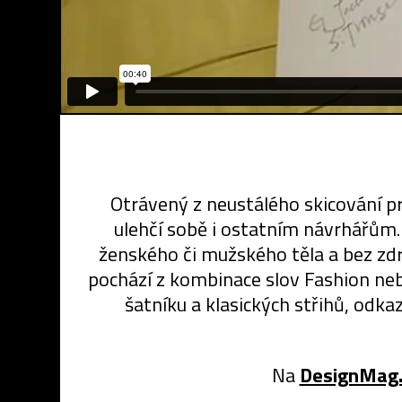
Otrávený z neustálého skicování pr
ulehčí sobě i ostatním návrhářům. 
ženského či mužského těla a bez z
pochází z kombinace slov Fashion nebo
šatníku a klasických střihů, odk
Na
DesignMag.