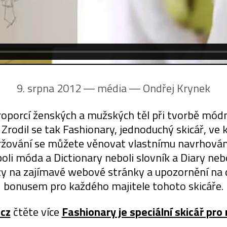
9. srpna 2012 ― média ―
Ondřej Krynek
oporcí ženských a mužských těl při tvorbě módn
Zrodil se tak Fashionary, jednoduchý skicář, ve
držování se můžete věnovat vlastnímu navrhová
li móda a Dictionary neboli slovník a Diary nebol
azy na zajímavé webové stránky a upozornění na d
bonusem pro každého majitele tohoto skicáře.
cz
čtěte více
Fashionary je speciální skicář pr