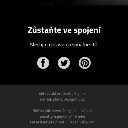
Zůstaňte ve spojení
Sledujte náš web a sociální sítě.
r
Pinterest
šéfredaktor:
Ondřej Krynek
e-mail:
play@DesignVid.cz
RSS kanál:
www.DesignVid.cz/feed
počet příspěvků:
6118 videí
rekord návštěvnosti:
7958 diváků/den