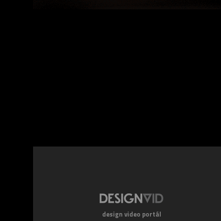
Facebook
Twitte
design video portál