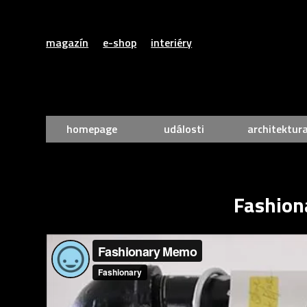
magazín
e-shop
interiéry
homepage
události
architektur
Fashiona