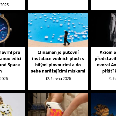
e 2026
navrhl pro
Clinamen je putovní
Axiom S
vanou edici
instalace vodních ploch s
představil
and Space
bílými plovoucími a do
overal A
h
sebe narážejícími miskami
příští
 2026
12. června 2026
9. 