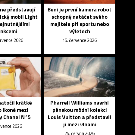
ne představují
Beni je první kamera robot
ický mobil Light
schopný natáčet svého
nejnutnějšími
majitele při sportu nebo
unkcemi
výletech
ervence 2026
15. července 2026
atočil krátké
Pharrell Williams navrhl
o ikoně mezi
pánskou módní kolekci
y Chanel N°5
Louis Vuitton a představil
ji mezi vlnami
ervence 2026
25. června 2026