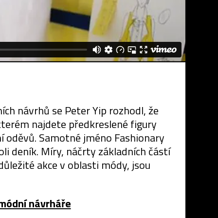
ích návrhů se Peter Yip rozhodl, že
 kterém najdete předkreslené figury
ní oděvů. Samotné jméno Fashionary
i deník. Míry, náčrty základních částí
ůležité akce v oblasti módy, jsou
o módní návrháře