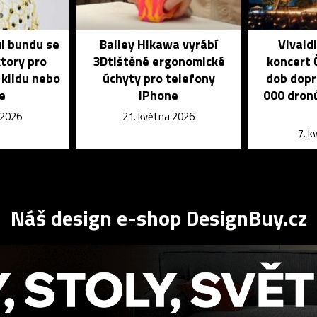
ul bundu se
Bailey Hikawa vyrábí
Vivald
tory pro
3Dtištěné ergonomické
koncert 
 klidu nebo
úchyty pro telefony
dob dopr
e
iPhone
000 dronů
 2026
21. května 2026
7. 
Náš design e-shop DesignBuy.cz