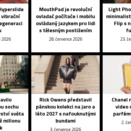
Hyperslide
MouthPad je revoluční
Light Pho
 vibrační
ovladač počítače i mobilu
minimalist
regeneraci
ovládaný jazykem pro lidi
Flip s 
u
s tělesným postižením
f
e 2026
28. července 2026
23. č
avilo
Rick Owens představil
Chanel n
u sochu
pánskou kolekci na jaro a
video 
vství světa
léto 2027 s nafouknutými
parfém
ž milionu
bundami
2. č
k
3. července 2026