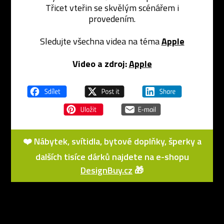
Třicet vteřin se skvělým scénářem i
provedením.
Sledujte všechna videa na téma
Apple
Video a zdroj:
Apple
❤️ Nábytek, svítidla, bytové doplňky, šperky a
dalších tisíce dárků najdete na e-shopu
DesignBuy.cz
🎁