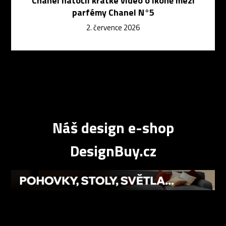
Chanel natočil krátké video o ikoně mezi
parfémy Chanel N°5
2. července 2026
Náš design e-shop
DesignBuy.cz