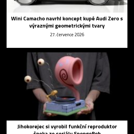
Wini Camacho navrhl koncept kupé Audi Zero s
výraznými geometrickými tvary
27. července 2026
Jihokorejec si vyrobil funkční reproduktor
šneka ze seriálu SpongeBob