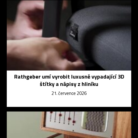
Rathgeber umí vyrobit luxusně vypadající 3D
štítky a nápisy z hliníku
21. července 2026