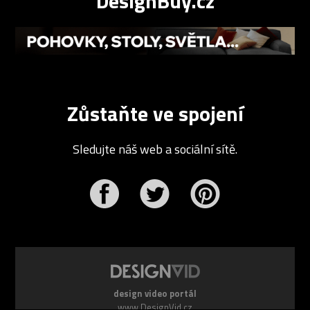
DesignBuy.cz
Zůstaňte ve spojení
Sledujte náš web a sociální sítě.
r
Pinterest
design video portál
www.DesignVid.cz