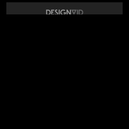
design video portál
www.DesignVid.cz
šéfredaktor:
Ondřej Krynek
e-mail:
play@DesignVid.cz
RSS kanál:
www.DesignVid.cz/feed
počet příspěvků:
6118 videí
rekord návštěvnosti:
7958 diváků/den
©
DesignCorporation s.r.o.
― Všechna práva vyhrazena ― Další
publikace bez souhlasu zakázána ― 2011–2026
webdesign & správa
www.DesignLab.cz