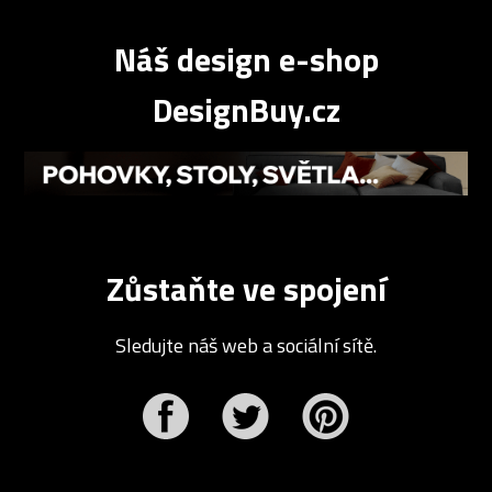
Náš design e-shop
DesignBuy.cz
Zůstaňte ve spojení
Sledujte náš web a sociální sítě.
r
Pinterest