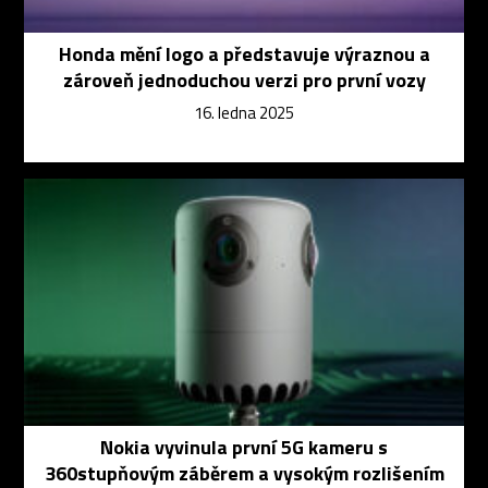
Honda mění logo a představuje výraznou a
zároveň jednoduchou verzi pro první vozy
16. ledna 2025
Nokia vyvinula první 5G kameru s
360stupňovým záběrem a vysokým rozlišením