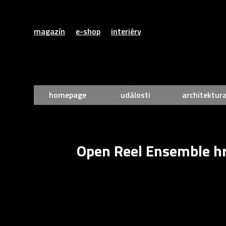
magazín
e-shop
interiéry
homepage
události
architektur
Open Reel Ensemble h