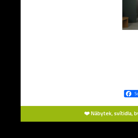
❤️ Nábytek, svítidla, 