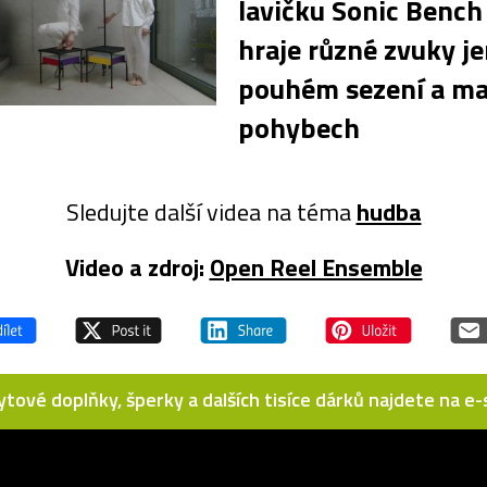
lavičku Sonic Bench
hraje různé zvuky je
pouhém sezení a ma
pohybech
Sledujte další videa na téma
hudba
Video a zdroj:
Open Reel Ensemble
bytové doplňky, šperky a dalších tisíce dárků najdete na 