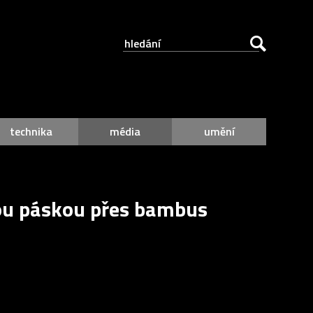
technika
média
umění
ou páskou přes bambus