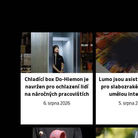
Chladící box Do-Hiemon je
Lumo jsou asist
navržen pro ochlazení lidí
pro slabozrak
na náročných pracovištích
umělou inte
6. srpna 2026
5. srpna 