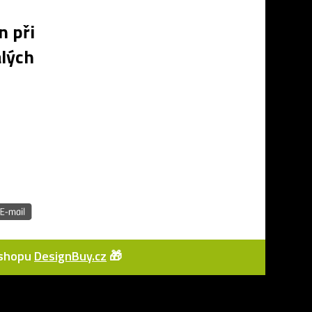
n při
lých
e-shopu
DesignBuy.cz
🎁