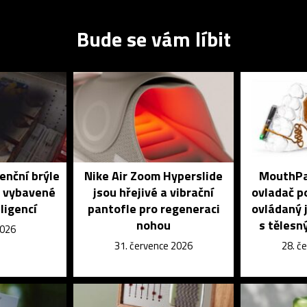
Bude se vám líbit
enční brýle
Nike Air Zoom Hyperslide
MouthPad
é vybavené
jsou hřejivé a vibrační
ovladač po
ligencí
pantofle pro regeneraci
ovládaný j
nohou
s tělesn
2026
31. července 2026
28. č