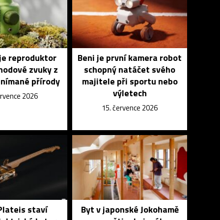
je reproduktor
Beni je první kamera robot
ohodové zvuky z
schopný natáčet svého
snímané přírody
majitele při sportu nebo
výletech
ervence 2026
15. července 2026
Plateis staví
Byt v japonské Jokohamě