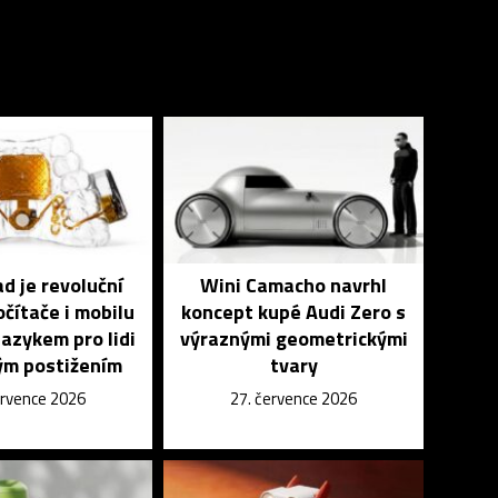
 je revoluční
Wini Camacho navrhl
čítače i mobilu
koncept kupé Audi Zero s
azykem pro lidi
výraznými geometrickými
ým postižením
tvary
ervence 2026
27. července 2026