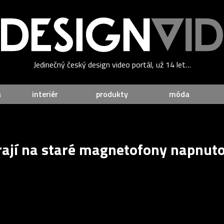
Jedinečný český design video portál, už 14 let…
a
interiér
produkty
móda
rají na staré magnetofony napnut