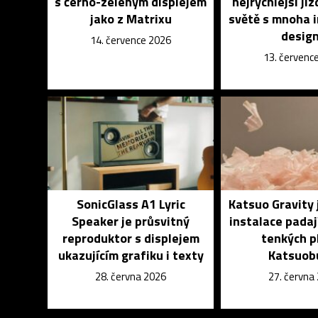
s černo-zeleným displejem
nejrychlejší jíz
jako z Matrixu
světě s mnoha 
desig
14. července 2026
13. červenc
SonicGlass A1 Lyric
Katsuo Gravity 
Speaker je průsvitný
instalace padaj
reproduktor s displejem
tenkých p
ukazujícím grafiku i texty
Katsuob
28. června 2026
27. června