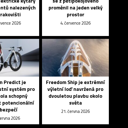
lektrické kytary
se z pětipokojového
ntů nalezených
proměnil na jeden velký
rakovišti
prostor
ervence 2026
4. července 2026
 Predict je
Freedom Ship je extrémní
tní systém pro
výletní loď navržená pro
 kola schopný
dvouletou plavbu okolo
 potencionální
světa
bezpečí
21. června 2026
června 2026