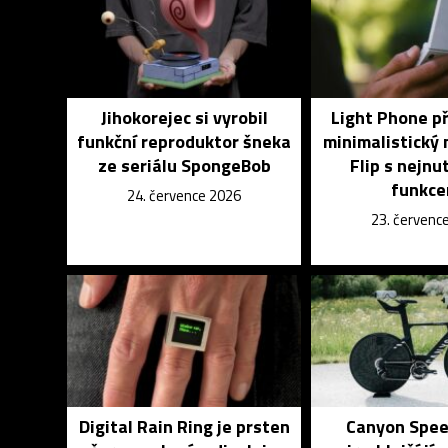
Jihokorejec si vyrobil
Light Phone p
funkční reproduktor šneka
minimalistický 
ze seriálu SpongeBob
Flip s nejnu
funkce
24. července 2026
23. červenc
Digital Rain Ring je prsten
Canyon Spee