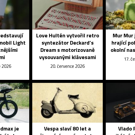
ředstavují
Love Hultén vytvořil retro
Mur Mur 
mobil Light
syntezátor Deckard’s
hrající p
tnějšími
Dream s motorizovaně
okolní na
mi
vysouvanými klávesami
17. č
e 2026
20. července 2026
dmax je
Vespa slaví 80 let a
Vlado 