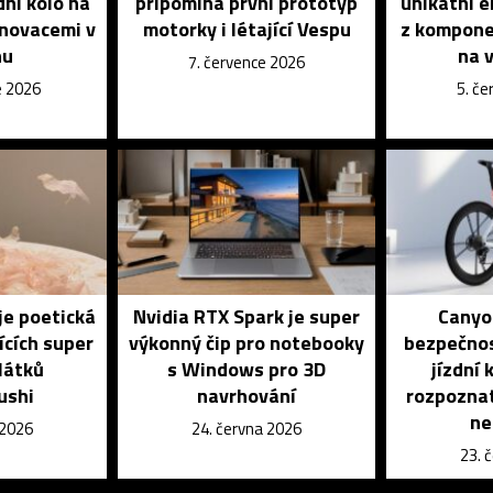
dní kolo na
připomíná první prototyp
unikátní e
inovacemi v
motorky i létající Vespu
z kompone
nu
na v
7. července 2026
e 2026
5. č
je poetická
Nvidia RTX Spark je super
Canyon
ících super
výkonný čip pro notebooky
bezpečnos
látků
s Windows pro 3D
jízdní
ushi
navrhování
rozpoznat
ne
 2026
24. června 2026
23. 