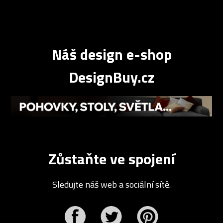
Náš design e-shop
DesignBuy.cz
Zůstaňte ve spojení
Sledujte náš web a sociální sítě.
r
Pinterest