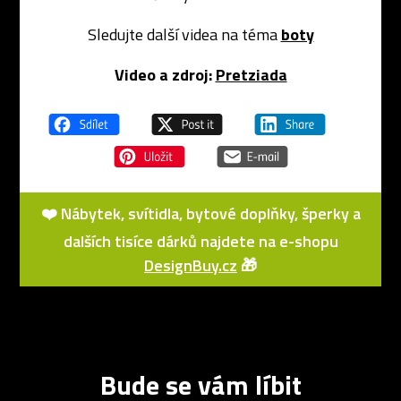
Sledujte další videa na téma
boty
Video a zdroj:
Pretziada
❤️ Nábytek, svítidla, bytové doplňky, šperky a
dalších tisíce dárků najdete na e-shopu
DesignBuy.cz
🎁
Bude se vám líbit