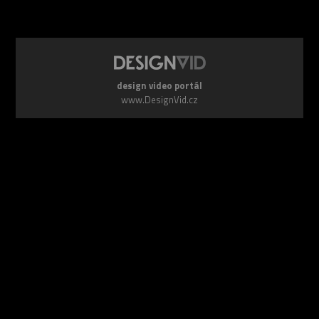
design video portál
www.DesignVid.cz
šéfredaktor:
Ondřej Krynek
e-mail:
play@DesignVid.cz
RSS kanál:
www.DesignVid.cz/feed
počet příspěvků:
6118 videí
rekord návštěvnosti:
7958 diváků/den
©
DesignCorporation s.r.o.
― Všechna práva vyhrazena ― Další
publikace bez souhlasu zakázána ― 2011–2026
webdesign & správa
www.DesignLab.cz