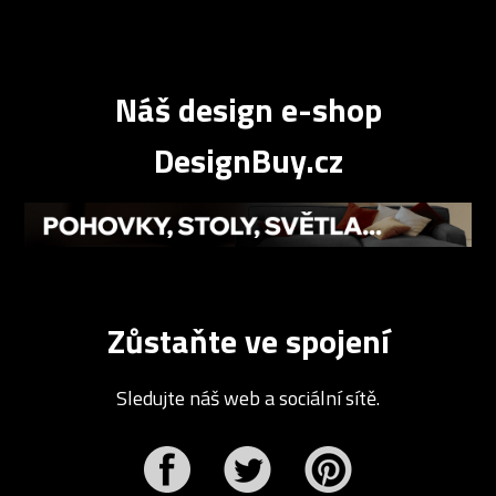
Náš design e-shop
DesignBuy.cz
Zůstaňte ve spojení
Sledujte náš web a sociální sítě.
r
Pinterest