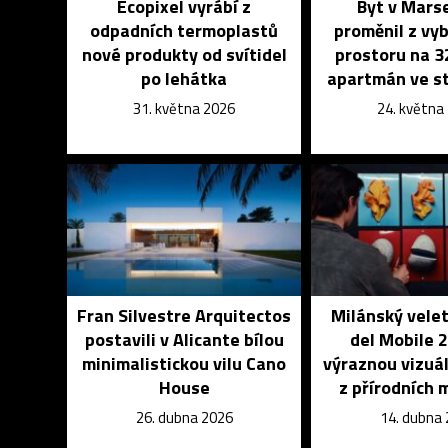
Ecopixel vyrábí z
Byt v Marse
odpadních termoplastů
proměnil z vy
nové produkty od svítidel
prostoru na 
po lehátka
apartmán ve st
31. května 2026
24. května
Fran Silvestre Arquitectos
Milánský vele
postavili v Alicante bílou
del Mobile 
minimalistickou vilu Cano
výraznou vizuál
House
z přírodních 
26. dubna 2026
14. dubna