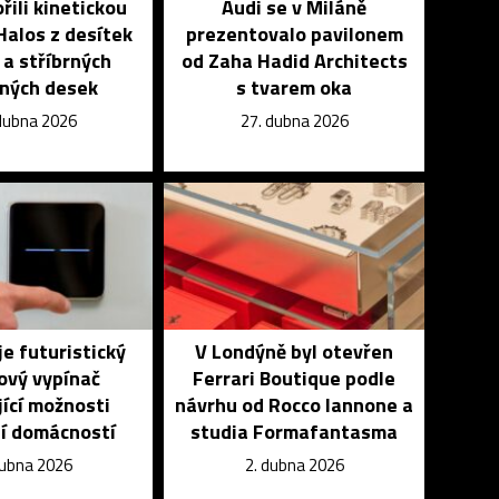
řili kinetickou
Audi se v Miláně
 Halos z desítek
prezentovalo pavilonem
 a stříbrných
od Zaha Hadid Architects
ných desek
s tvarem oka
dubna 2026
27. dubna 2026
je futuristický
V Londýně byl otevřen
ový vypínač
Ferrari Boutique podle
jící možnosti
návrhu od Rocco Iannone a
í domácností
studia Formafantasma
dubna 2026
2. dubna 2026