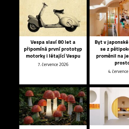
Vespa slaví 80 let a
Byt v japonsk
připomíná první prototyp
se z pětipo
motorky i létající Vespu
proměnil na j
prost
7. července 2026
4. červenc