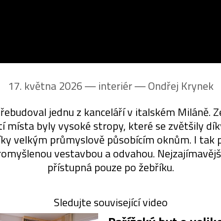
17. května 2026 ― interiér ―
Ondřej Krynek
 přebudoval jednu z kanceláří v italském Miláně.
í místa byly vysoké stropy, které se zvětšily d
díky velkým průmyslově působícím oknům. I tak 
promyšlenou vestavbou a odvahou. Nejzajímavějš
přístupná pouze po žebříku.
Sledujte související video