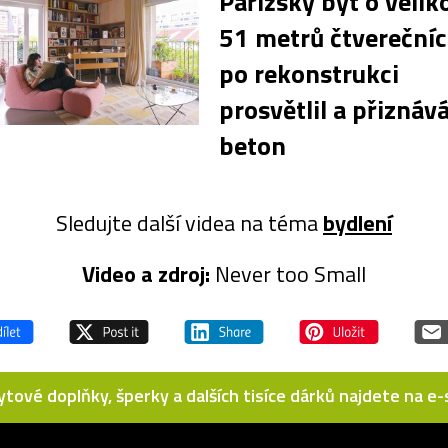
Pařížský byt o velik
51 metrů čtverečníc
po rekonstrukci
prosvětlil a přiznává
beton
Sledujte další videa na téma
bydlení
Video a zdroj:
Never too Small
bytové doplňky, šperky a dalších tisíce dárků najdete na 