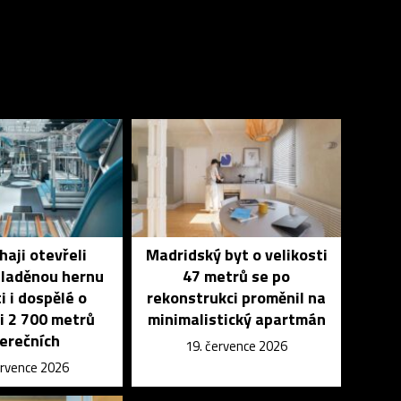
haji otevřeli
Madridský byt o velikosti
 laděnou hernu
47 metrů se po
i i dospělé o
rekonstrukci proměnil na
i 2 700 metrů
minimalistický apartmán
erečních
19. července 2026
ervence 2026