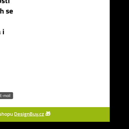
osti
h se
 i
e-shopu
DesignBuy.cz
🎁