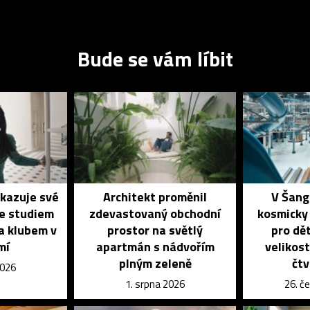
Bude se vám líbit
ukazuje své
Architekt proměnil
V Šang
se studiem
zdevastovaný obchodní
kosmicky
a klubem v
prostor na světlý
pro dět
mí
apartmán s nádvořím
velikost
plným zeleně
čtv
2026
1. srpna 2026
26. č