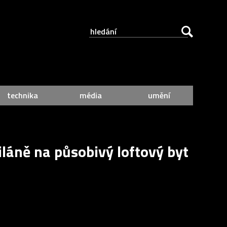
technika
média
umění
iláně na působivý loftový byt