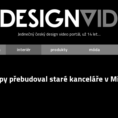
Jedinečný český design video portál, už 14 let…
a
interiér
produkty
móda
opy přebudoval staré kanceláře v M