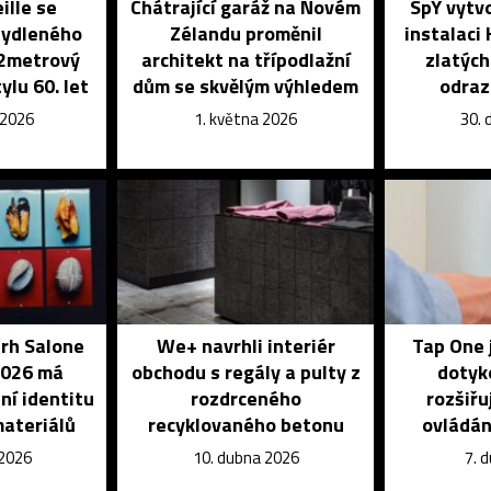
ille se
Chátrající garáž na Novém
SpY vytvo
bydleného
Zélandu proměnil
instalaci
32metrový
architekt na třípodlažní
zlatých
ylu 60. let
dům se skvělým výhledem
odraz
 2026
1. května 2026
30. 
trh Salone
We+ navrhli interiér
Tap One 
2026 má
obchodu s regály a pulty z
dotyk
ní identitu
rozdrceného
rozšiřu
materiálů
recyklovaného betonu
ovládán
 2026
10. dubna 2026
7. 