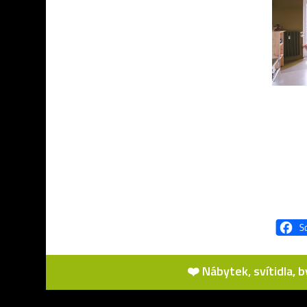
❤️ Nábytek, svítidla, 