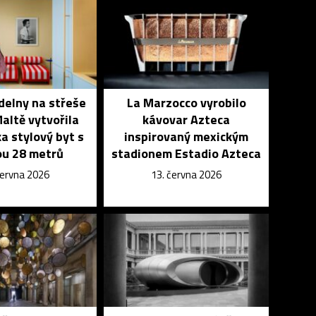
delny na střeše
La Marzocco vyrobilo
altě vytvořila
kávovar Azteca
a stylový byt s
inspirovaný mexickým
ou 28 metrů
stadionem Estadio Azteca
června 2026
13. června 2026