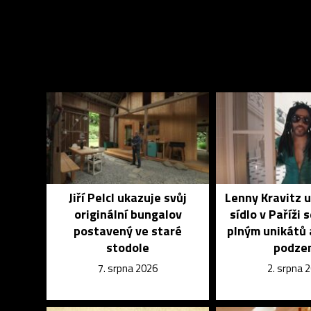
Jiří Pelcl ukazuje svůj
Lenny Kravitz 
originální bungalov
sídlo v Paříži 
postavený ve staré
plným unikátů 
stodole
podze
7. srpna 2026
2. srpna 