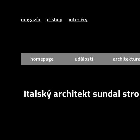
magazín
e-shop
interiéry
homepage
události
architektur
Italský architekt sundal str