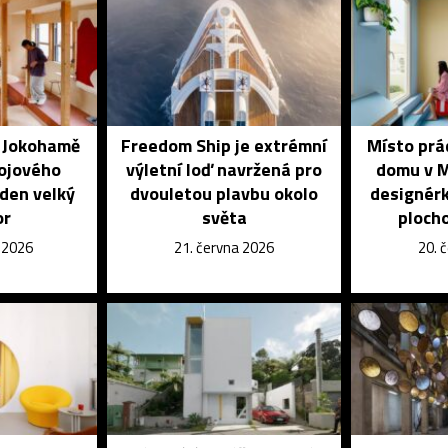
é Jokohamě
Freedom Ship je extrémní
Místo prá
kojového
výletní loď navržená pro
domu v M
eden velký
dvouletou plavbu okolo
designérk
or
světa
ploch
e 2026
21. června 2026
20. 