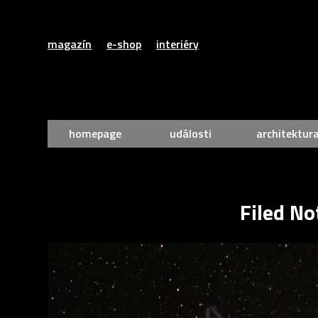
magazín
e-shop
interiéry
homepage
události
architektur
Filed No