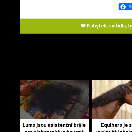
❤️ Nábytek, svítidla, 
Lumo jsou asistenční brýle
Equihero je 
pro slabozraké vybavené
vyvinutá inhal