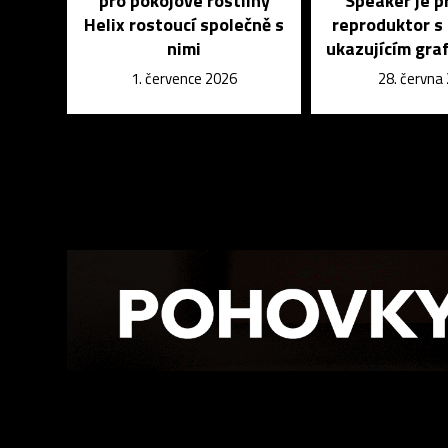
pro pokojové rostliny
Speaker je p
Helix rostoucí společně s
reproduktor s
nimi
ukazujícím graf
1. července 2026
28. června