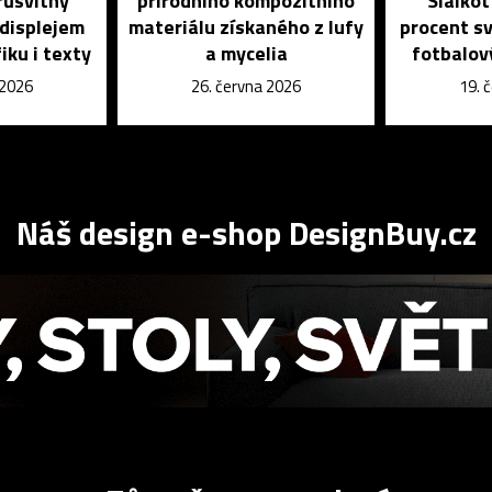
růsvitný
přírodního kompozitního
Sialkot
 displejem
materiálu získaného z lufy
procent s
iku i texty
a mycelia
fotbalov
 2026
26. června 2026
19. 
Náš design e-shop DesignBuy.cz