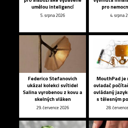
umělou inteligencí
pro nemocn
5. srpna 2026
4. srpna 
Federico Stefanovich
MouthPad je 
ukázal kolekci svítidel
ovladač počíta
Salina vyrobenou z kovu a
ovládaný jazyk
skelných vláken
s tělesným p
29. července 2026
28. červenc