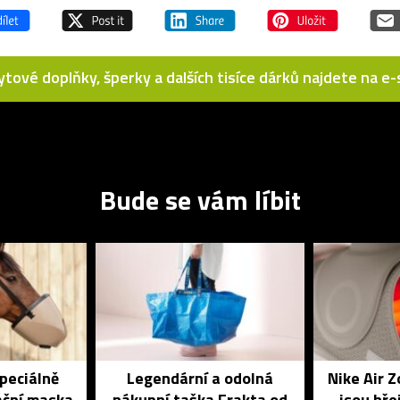
bytové doplňky, šperky a dalších tisíce dárků najdete na 
Bude se vám líbit
speciálně
Legendární a odolná
Nike Air 
ační maska
nákupní taška Frakta od
jsou hře