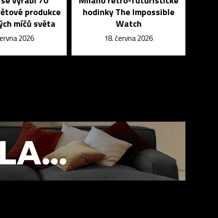
 se vyrábí 70
Milano retro-futuristické
větové produkce
hodinky The Impossible
ých míčů světa
Watch
června 2026
18. června 2026