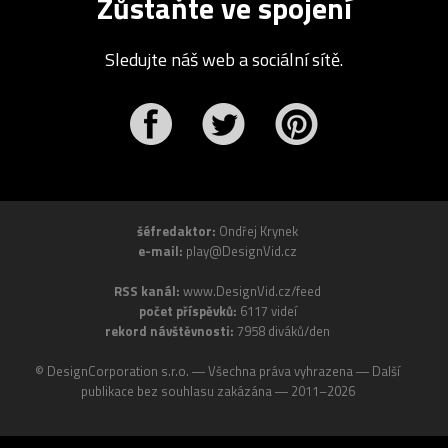
Zůstaňte ve spojení
Sledujte náš web a sociální sítě.
r
Pinterest
šéfredaktor:
Ondřej Krynek
e-mail:
play@DesignVid.cz
RSS kanál:
www.DesignVid.cz/feed
počet příspěvků:
6117 videí
rekord návštěvnosti:
7958 diváků/den
©
DesignCorporation s.r.o.
― Všechna práva vyhrazena ― Další
publikace bez souhlasu zakázána ― 2011–2026