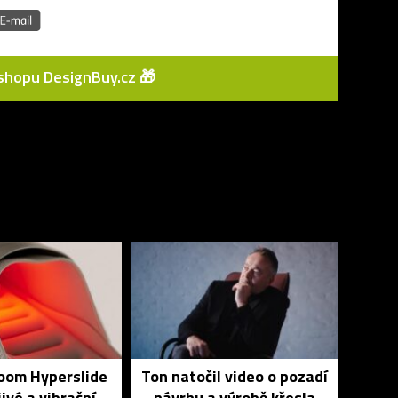
e-shopu
DesignBuy.cz
🎁
Zoom Hyperslide
Ton natočil video o pozadí
jivé a vibrační
návrhu a výrobě křesla