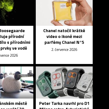
 Roosegaarde
Chanel natočil krátké
uje přírodní
video o ikoně mezi
ílo s přírodními
parfémy Chanel N°5
i prvky ve vodě
2. července 2026
ervence 2026
tánském městě
Peter Tarka navrhl pro D1