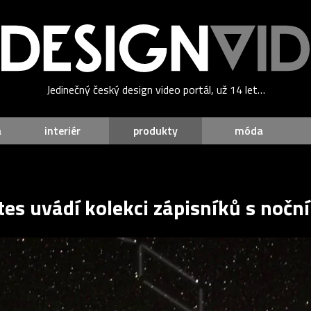
Jedinečný český design video portál, už 14 let…
a
interiér
produkty
móda
tes uvádí kolekci zápisníků s nočn