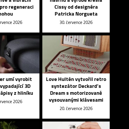
pro regeneraci
Cissy od designéra
nohou
Patricka Norgueta
ervence 2026
30. července 2026
r umí vyrobit
Love Hultén vytvořil retro
vypadající 3D
syntezátor Deckard’s
nápisy z hliníku
Dream s motorizovaně
vysouvanými klávesami
ervence 2026
20. července 2026