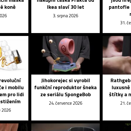
é koně
Ikea slaví 30 let
pantofle 
2026
3. srpna 2026
31. č
revoluční
Jihokorejec si vyrobil
Rathgebe
če i mobilu
funkční reproduktor šneka
luxusně 
em pro lidi
ze seriálu SpongeBob
štítky a 
ostižením
24. července 2026
21. č
e 2026