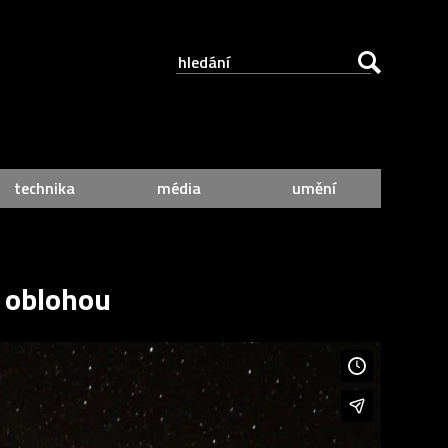
technika
média
umění
í oblohou