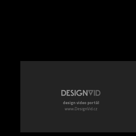
Facebook
Twitte
design video portál
www.DesignVid.cz