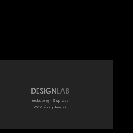
webdesign & správa
www.DesignLab.cz