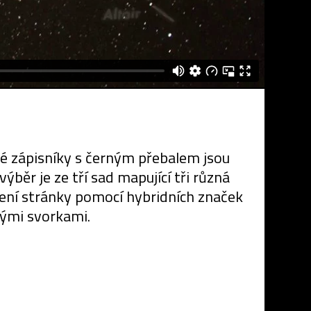
lé zápisníky s černým přebalem jsou
běr je ze tří sad mapující tři různá
ělení stránky pomocí hybridních značek
nými svorkami.