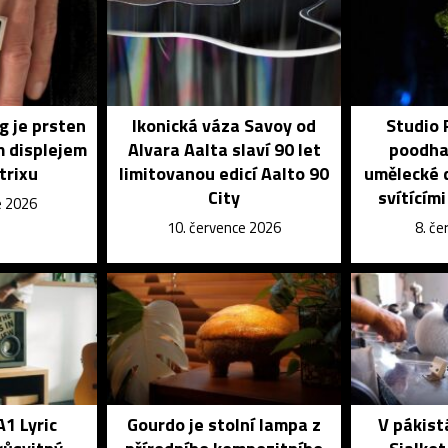
g je prsten
Ikonická váza Savoy od
Studio
m displejem
Alvara Aalta slaví 90 let
poodhal
trixu
limitovanou edicí Aalto 90
umělecké d
City
svítícím
e 2026
10. července 2026
8. č
A1 Lyric
Gourdo je stolní lampa z
V pákis