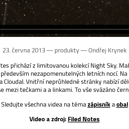
23. června 2013 ― produkty ―
Ondřej Krynek
tes přichází z limitovanou kolekcí Night Sky. Ma
a především nezapomenutelných letních nocí. Na vý
a Cloudal. Vnitřní neprůhledné stránky nabízí d
se mezi tečkami a a linkami. To vše svázáno čer
Sledujte všechna videa na téma
zápisník
a
obal
Video a zdroj:
Filed Notes