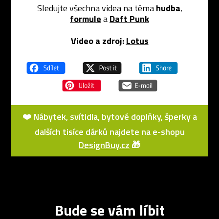
Sledujte všechna videa na téma
hudba
,
formule
a
Daft Punk
Video a zdroj:
Lotus
❤️ Nábytek, svítidla, bytové doplňky, šperky a
dalších tisíce dárků najdete na e-shopu
DesignBuy.cz
🎁
Bude se vám líbit