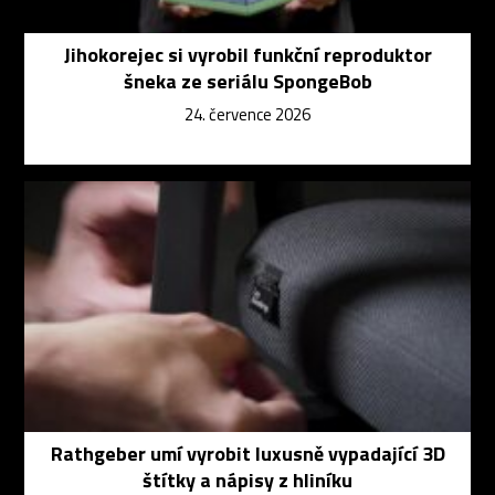
Jihokorejec si vyrobil funkční reproduktor
šneka ze seriálu SpongeBob
24. července 2026
Rathgeber umí vyrobit luxusně vypadající 3D
štítky a nápisy z hliníku