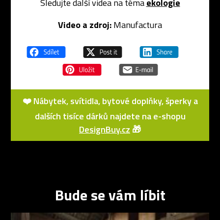
Sledujte další videa na téma
ekologie
Video a zdroj:
Manufactura
❤️ Nábytek, svítidla, bytové doplňky, šperky a
dalších tisíce dárků najdete na e-shopu
DesignBuy.cz
🎁
Bude se vám líbit