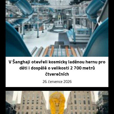
V Šanghaji otevřeli kosmicky laděnou hernu pro
děti i dospělé o velikosti 2 700 metrů
čtverečních
26. července 2026