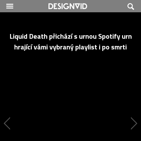
Liquid Death přichází s urnou Spotify urn
hrající vámi vybraný playlist i po smrti