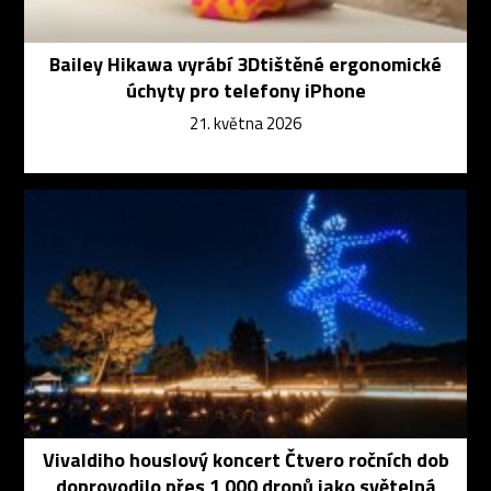
Bailey Hikawa vyrábí 3Dtištěné ergonomické
úchyty pro telefony iPhone
21. května 2026
Vivaldiho houslový koncert Čtvero ročních dob
doprovodilo přes 1 000 dronů jako světelná