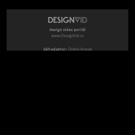
design video portál
www.DesignVid.cz
šéfredaktor:
Ondřej Krynek
e-mail:
play@DesignVid.cz
RSS kanál:
www.DesignVid.cz/feed
počet příspěvků:
6117 videí
rekord návštěvnosti:
7958 diváků/den
©
DesignCorporation s.r.o.
― Všechna práva vyhrazena ― Další
publikace bez souhlasu zakázána ― 2011–2026
webdesign & správa
www.DesignLab.cz