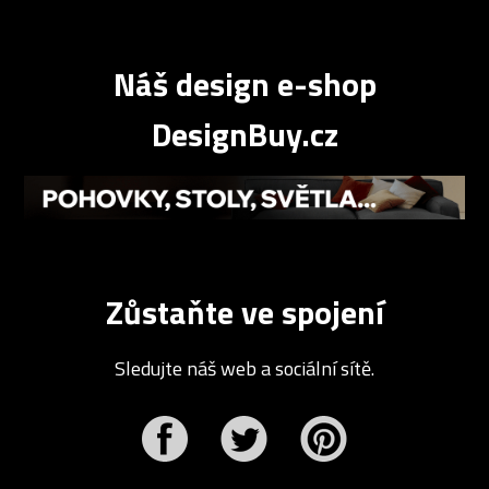
Náš design e-shop
DesignBuy.cz
Zůstaňte ve spojení
Sledujte náš web a sociální sítě.
r
Pinterest