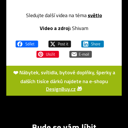
Sledujte další videa na téma
světlo
Video a zdroj:
Shivam
❤️ Nábytek, svítidla, bytové doplňky, šperky a
dalších tisíce dárků najdete na e-shopu
DesignBuy.cz
🎁
Bude se vám líbit