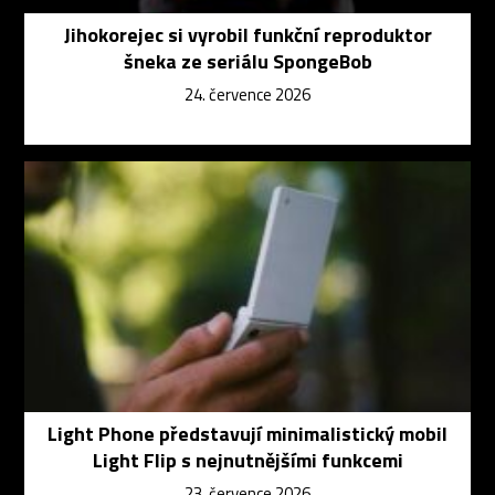
Jihokorejec si vyrobil funkční reproduktor
šneka ze seriálu SpongeBob
24. července 2026
Light Phone představují minimalistický mobil
Light Flip s nejnutnějšími funkcemi
23. července 2026