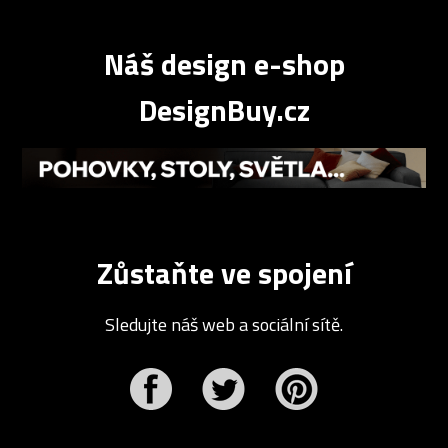
Náš design e-shop
DesignBuy.cz
Zůstaňte ve spojení
Sledujte náš web a sociální sítě.
r
Pinterest