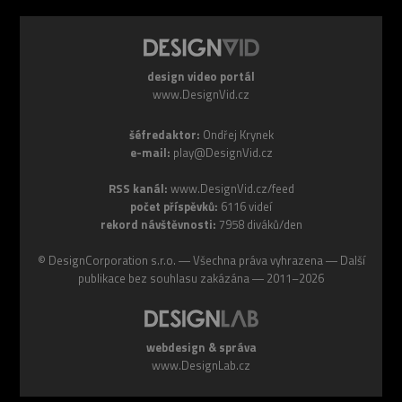
design video portál
www.DesignVid.cz
šéfredaktor:
Ondřej Krynek
e-mail:
play@DesignVid.cz
RSS kanál:
www.DesignVid.cz/feed
počet příspěvků:
6116 videí
rekord návštěvnosti:
7958 diváků/den
©
DesignCorporation s.r.o.
― Všechna práva vyhrazena ― Další
publikace bez souhlasu zakázána ― 2011–2026
webdesign & správa
www.DesignLab.cz