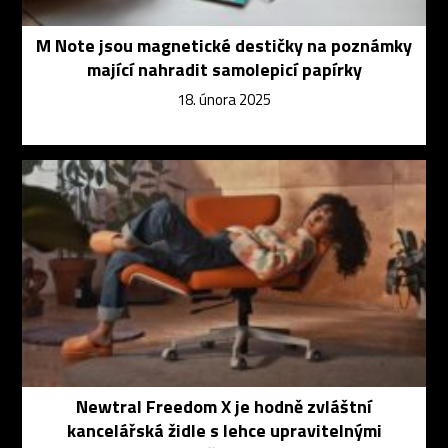
M Note jsou magnetické destičky na poznámky
mající nahradit samolepicí papírky
18. února 2025
Newtral Freedom X je hodně zvláštní
kancelářská židle s lehce upravitelnými