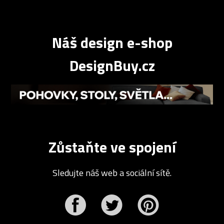
Náš design e-shop
DesignBuy.cz
Zůstaňte ve spojení
Sledujte náš web a sociální sítě.
r
Pinterest