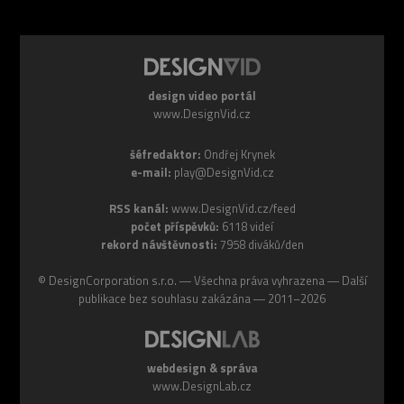
design video portál
www.DesignVid.cz
šéfredaktor:
Ondřej Krynek
e-mail:
play@DesignVid.cz
RSS kanál:
www.DesignVid.cz/feed
počet příspěvků:
6118 videí
rekord návštěvnosti:
7958 diváků/den
©
DesignCorporation s.r.o.
― Všechna práva vyhrazena ― Další
publikace bez souhlasu zakázána ― 2011–2026
webdesign & správa
www.DesignLab.cz