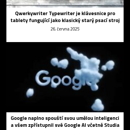
Qwerkywriter Typewriter je klávesnice pro
tablety fungující jako klasický starý psací stroj
26. června 2025
Google naplno spouští svou umělou inteligenci
a všem zpřístupnil své Google AI včetně Studia