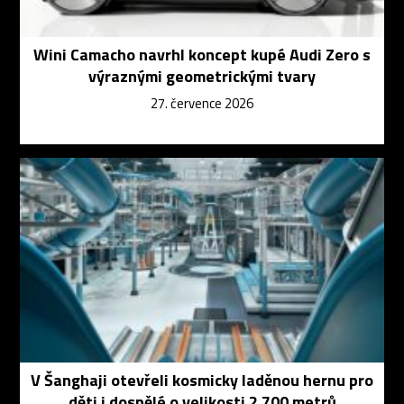
Wini Camacho navrhl koncept kupé Audi Zero s
výraznými geometrickými tvary
27. července 2026
V Šanghaji otevřeli kosmicky laděnou hernu pro
děti i dospělé o velikosti 2 700 metrů