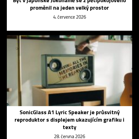
Byt v japonské Jokohamě se z pětipokojového
proměnil na jeden velký prostor
4. července 2026
SonicGlass A1 Lyric Speaker je průsvitný
reproduktor s displejem ukazujícím grafiku i
texty
28. června 2026