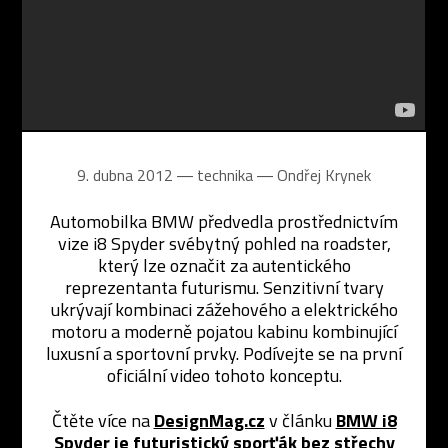
9. dubna 2012 ― technika ―
Ondřej Krynek
Automobilka BMW předvedla prostřednictvím
vize i8 Spyder svébytný pohled na roadster,
který lze označit za autentického
reprezentanta futurismu. Senzitivní tvary
ukrývají kombinaci zážehového a elektrického
motoru a moderně pojatou kabinu kombinující
luxusní a sportovní prvky. Podívejte se na první
oficiální video tohoto konceptu.
Čtěte více na
DesignMag.cz
v článku
BMW i8
Spyder je futuristický sporťák bez střechy