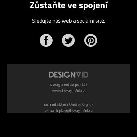
Zůstaňte ve spojení
Sledujte náš web a sociální sítě.
r
Pinterest
design video portál
www.DesignVid.cz
šéfredaktor:
Ondřej Krynek
e-mail:
play@DesignVid.cz
RSS kanál:
www.DesignVid.cz/feed
počet příspěvků:
6118 videí
rekord návštěvnosti:
7958 diváků/den