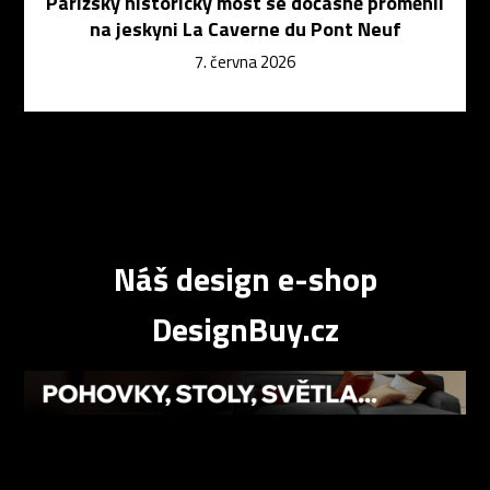
Pařížský historický most se dočasně proměnil
na jeskyni La Caverne du Pont Neuf
7. června 2026
Náš design e-shop
DesignBuy.cz