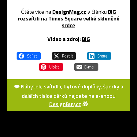
Čtěte více na
DesignMag.cz
v článku
BIG
rozsvítili na Times Square velké skleněné
srdce
Video a zdroj:
BIG
❤️ Nábytek, svítidla, bytové doplňky, šperky a
dalších tisíce dárků najdete na e-shopu
DesignBuy.cz
🎁