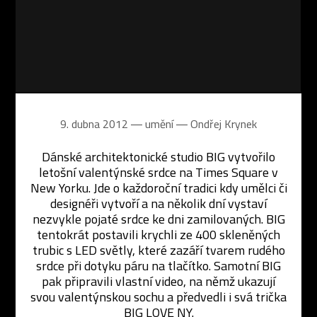
9. dubna 2012 ― umění ―
Ondřej Krynek
Dánské architektonické studio BIG vytvořilo
letošní valentýnské srdce na Times Square v
New Yorku. Jde o každoroční tradici kdy umělci či
designéři vytvoří a na několik dní vystaví
nezvykle pojaté srdce ke dni zamilovaných. BIG
tentokrát postavili krychli ze 400 skleněných
trubic s LED světly, které zazáří tvarem rudého
srdce při dotyku páru na tlačítko. Samotní BIG
pak připravili vlastní video, na němž ukazují
svou valentýnskou sochu a předvedli i svá trička
BIG LOVE NY.