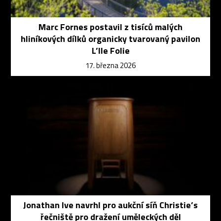
Marc Fornes postavil z tisíců malých
hliníkových dílků organicky tvarovaný pavilon
L’Ile Folie
17. března 2026
Jonathan Ive navrhl pro aukční síň Christie’s
řečniště pro dražení uměleckých děl