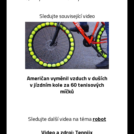
Sledujte související video
Američan vyměnil vzduch v duších
v jízdním kole za 60 tenisových
míčků
Sledujte další videa na téma
robot
Video a zdroj:
Tenniix