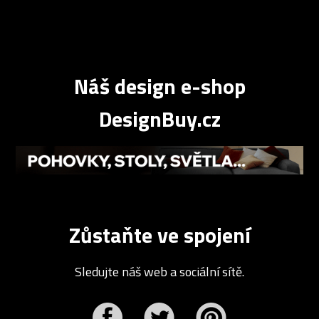
Náš design e-shop
DesignBuy.cz
Zůstaňte ve spojení
Sledujte náš web a sociální sítě.
r
Pinterest