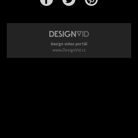
design video portál
www.DesignVid.cz
šéfredaktor:
Ondřej Krynek
e-mail:
play@DesignVid.cz
RSS kanál:
www.DesignVid.cz/feed
počet příspěvků:
6115 videí
rekord návštěvnosti:
7958 diváků/den
©
DesignCorporation s.r.o.
― Všechna práva vyhrazena ― Další
publikace bez souhlasu zakázána ― 2011–2026
webdesign & správa