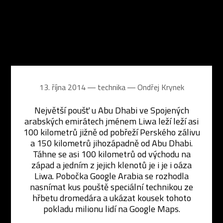
13. října 2014 ― technika ―
Ondřej Krynek
Největší poušť u Abu Dhabi ve Spojených
arabských emirátech jménem Liwa leží leží asi
100 kilometrů jižně od pobřeží Perského zálivu
a 150 kilometrů jihozápadně od Abu Dhabi.
Táhne se asi 100 kilometrů od východu na
západ a jedním z jejich klenotů je i je i oáza
Liwa. Pobočka Google Arabia se rozhodla
nasnímat kus pouště speciální technikou ze
hřbetu dromedára a ukázat kousek tohoto
pokladu milionu lidí na Google Maps.