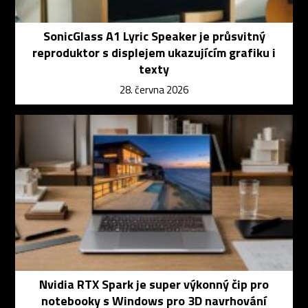
SonicGlass A1 Lyric Speaker je průsvitný
reproduktor s displejem ukazujícím grafiku i
texty
28. června 2026
Nvidia RTX Spark je super výkonný čip pro
notebooky s Windows pro 3D navrhování