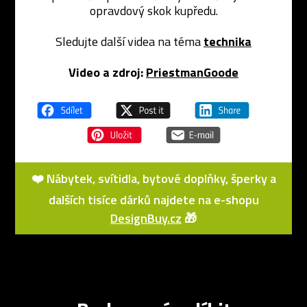
opravdový skok kupředu.
Sledujte další videa na téma
technika
Video a zdroj:
PriestmanGoode
❤️ Nábytek, svítidla, bytové doplňky, šperky a
dalších tisíce dárků najdete na e-shopu
DesignBuy.cz
🎁