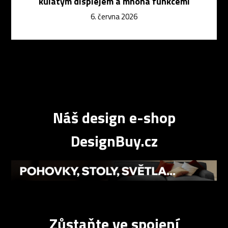
kulatým displejem a mnoha funkcemi
6. června 2026
Náš design e-shop
DesignBuy.cz
Zůstaňte ve spojení