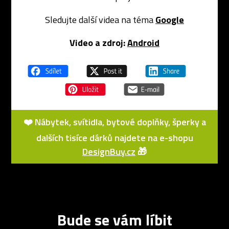
Sledujte další videa na téma
Google
Video a zdroj:
Android
❤️ Nábytek, svítidla, bytové doplňky, šperky a
dalších tisíce dárků najdete na e-shopu
DesignBuy.cz
🎁
Bude se vám líbit