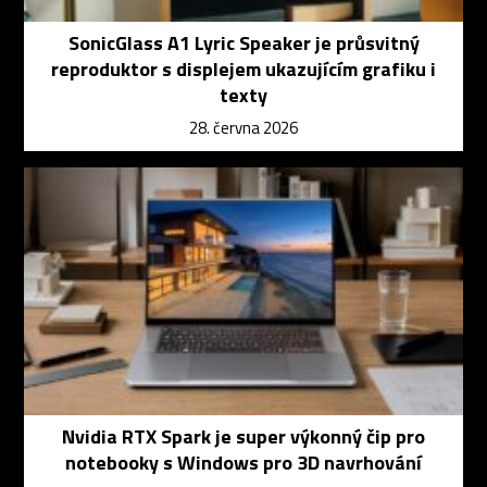
SonicGlass A1 Lyric Speaker je průsvitný
reproduktor s displejem ukazujícím grafiku i
texty
28. června 2026
Nvidia RTX Spark je super výkonný čip pro
notebooky s Windows pro 3D navrhování