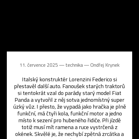
11. července 2025 ― technika ―
Ondřej Krynek
Italský konstruktér Lorenzini Federico si
přestavěl další auto. Fanoušek starých traktorů
si tentokrát vzal do parády starý model Fiat
Panda a vytvořil z něj sotva jednomístný super
úzký vůz. I přesto, že vypadá jako hračka je plně
funkční, má čtyři kola, funkční motor a jedno
místo k sezení pro hubeného řidiče. Při jízdě
totiž musí mít ramena a ruce vystrčená z
okének. Skvělé je, že nechybí zpětná zrcátka a