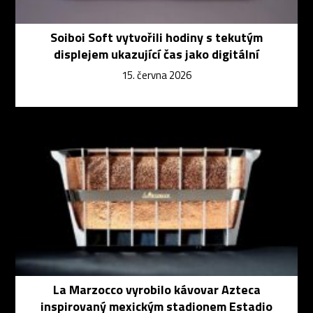
Soiboi Soft vytvořili hodiny s tekutým
displejem ukazující čas jako digitální
15. června 2026
La Marzocco vyrobilo kávovar Azteca
inspirovaný mexickým stadionem Estadio