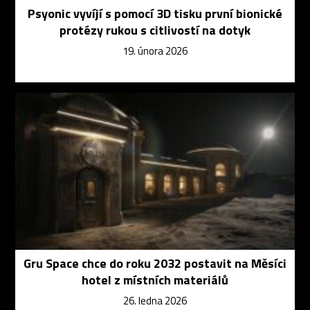
Psyonic vyvíjí s pomocí 3D tisku první bionické
protézy rukou s citlivostí na dotyk
19. února 2026
Gru Space chce do roku 2032 postavit na Měsíci
hotel z místních materiálů
26. ledna 2026