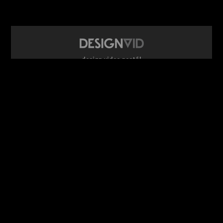
design video portál
www.DesignVid.cz
šéfredaktor:
Ondřej Krynek
e-mail:
play@DesignVid.cz
RSS kanál:
www.DesignVid.cz/feed
počet příspěvků:
6116 videí
rekord návštěvnosti:
7958 diváků/den
©
DesignCorporation s.r.o.
― Všechna práva vyhrazena ― Další
publikace bez souhlasu zakázána ― 2011–2026
webdesign & správa
www.DesignLab.cz