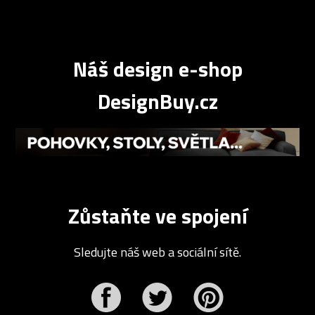
Náš design e-shop
DesignBuy.cz
Zůstaňte ve spojení
Sledujte náš web a sociální sítě.
r
Pinterest