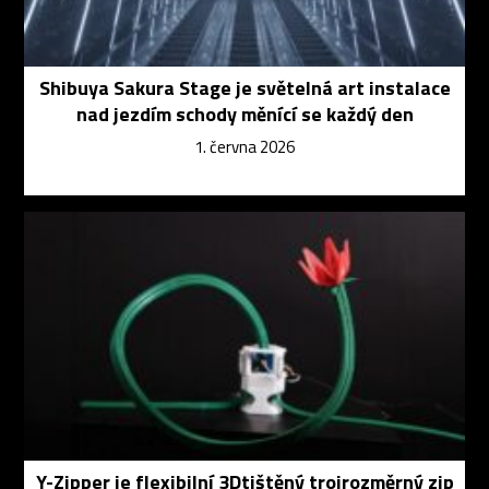
Shibuya Sakura Stage je světelná art instalace
nad jezdím schody měnící se každý den
1. června 2026
Y-Zipper je flexibilní 3Dtištěný trojrozměrný zip