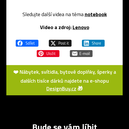
Sledujte další videa na téma
notebook
Video a zdroj:
Lenovo
❤️ Nábytek, svítidla, bytové doplňky, šperky a
dalších tisíce dárků najdete na e-shopu
DesignBuy.cz
🎁
Bude se vám líbit