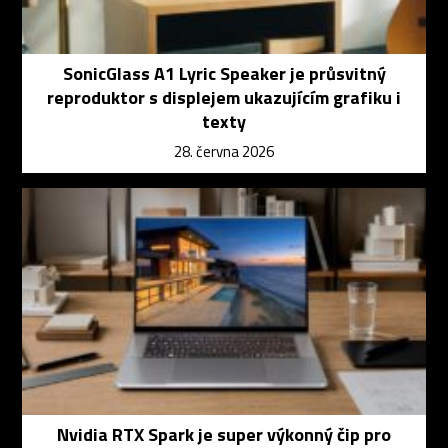
SonicGlass A1 Lyric Speaker je průsvitný
reproduktor s displejem ukazujícím grafiku i
texty
28. června 2026
Nvidia RTX Spark je super výkonný čip pro