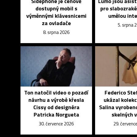
Sidephone je cenově
Lumo jsou asist
dostupný mobil s
pro slabozrak
výměnnými klávesnicemi
umělou inte
za ovladače
5. srpna 
8. srpna 2026
Ton natočil video o pozadí
Federico Ste
návrhu a výrobě křesla
ukázal kolekci
Cissy od designéra
Salina vyroben
Patricka Norgueta
skelných 
30. července 2026
29. červenc