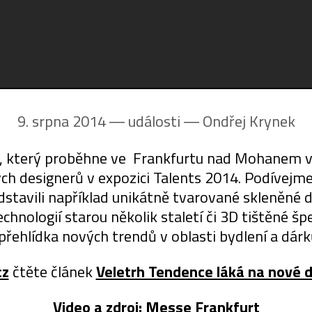
9. srpna 2014 ― události ―
Ondřej Krynek
, který proběhne ve Frankfurtu nad Mohanem ve d
h designerů v expozici Talents 2014. Podívejm
edstavili například unikátně tvarované skleněné 
chnologií starou několik staletí či 3D tištěné š
 přehlídka nových trendů v oblasti bydlení a dárk
cz
čtěte článek
Veletrh Tendence láká na nové 
Video a zdroj:
Messe Frankfurt