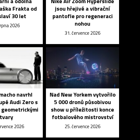
rní a odolná
Nike Air Zoom Hyperslide
aška Frakta od
jsou hřejivé a vibrační
slaví 30 let
pantofle pro regeneraci
nohou
srpna 2026
31. července 2026
macho navrhl
Nad New Yorkem vytvořilo
upé Audi Zero s
5 000 dronů působivou
 geometrickými
show u příležitosti konce
tvary
fotbalového mistrovství
ervence 2026
25. července 2026