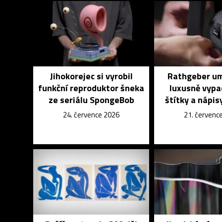
Jihokorejec si vyrobil
Rathgeber um
funkční reproduktor šneka
luxusně vypa
ze seriálu SpongeBob
štítky a nápisy
24. července 2026
21. červenc