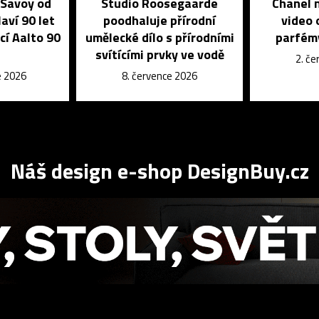
 Savoy od
Studio Roosegaarde
Chanel n
aví 90 let
poodhaluje přírodní
video 
cí Aalto 90
umělecké dílo s přírodními
parfém
svítícími prvky ve vodě
2. č
e 2026
8. července 2026
Náš design e-shop DesignBuy.cz