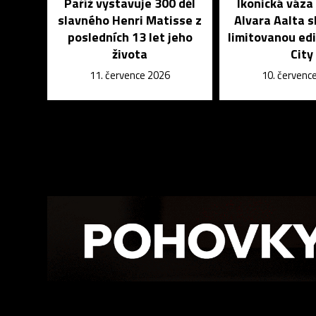
Paříž vystavuje 300 děl
Ikonická váza
slavného Henri Matisse z
Alvara Aalta sl
posledních 13 let jeho
limitovanou edi
života
City
11. července 2026
10. červenc