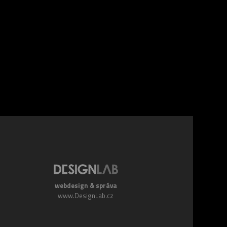
webdesign & správa
www.DesignLab.cz