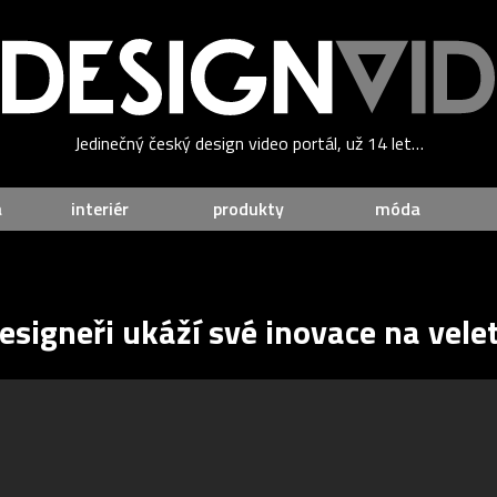
Jedinečný český design video portál, už 14 let…
a
interiér
produkty
móda
esigneři ukáží své inovace na vel