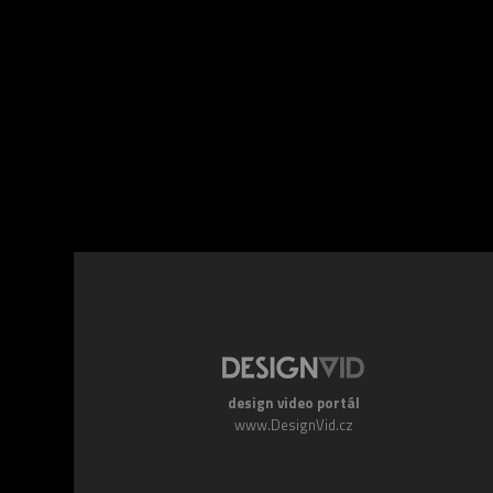
Facebook
Twitte
design video portál
www.DesignVid.cz