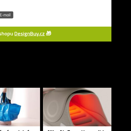
e-shopu
DesignBuy.cz
🎁