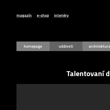
magazín
e-shop
interiéry
homepage
události
architektur
Talentovaní d