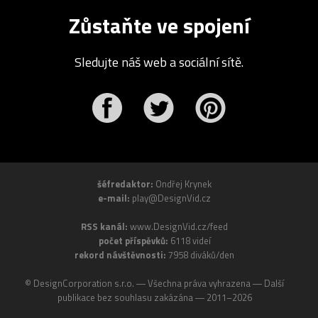
Zůstaňte ve spojení
Sledujte náš web a sociální sítě.
r
Pinterest
šéfredaktor:
Ondřej Krynek
e-mail:
play@DesignVid.cz
RSS kanál:
www.DesignVid.cz/feed
počet příspěvků:
6118 videí
rekord návštěvnosti:
7958 diváků/den
©
DesignCorporation s.r.o.
― Všechna práva vyhrazena ― Další
publikace bez souhlasu zakázána ― 2011–2026