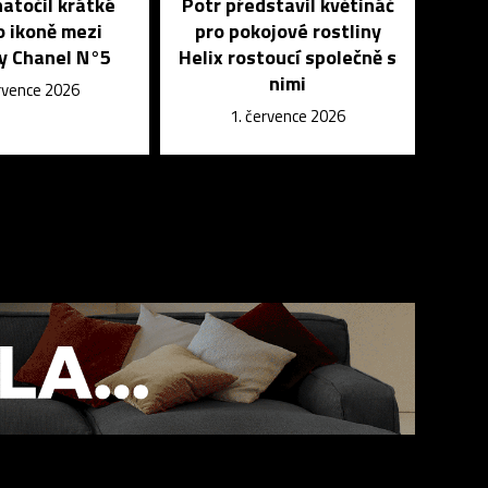
atočil krátké
Potr představil květináč
o ikoně mezi
pro pokojové rostliny
y Chanel N°5
Helix rostoucí společně s
nimi
ervence 2026
1. července 2026