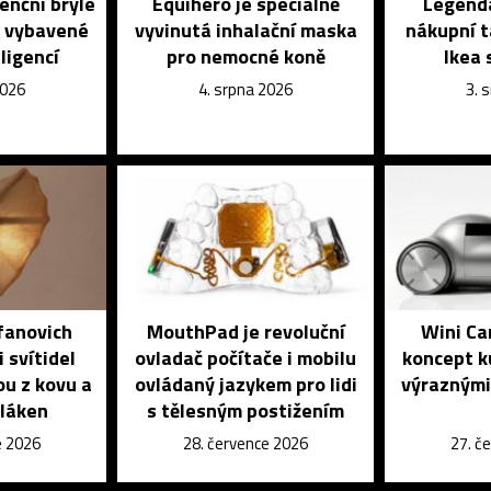
enční brýle
Equihero je speciálně
Legendá
é vybavené
vyvinutá inhalační maska
nákupní t
ligencí
pro nemocné koně
Ikea 
2026
4. srpna 2026
3. 
fanovich
MouthPad je revoluční
Wini Ca
 svítidel
ovladač počítače i mobilu
koncept k
ou z kovu a
ovládaný jazykem pro lidi
výraznými
vláken
s tělesným postižením
e 2026
28. července 2026
27. č