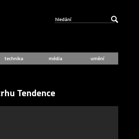
technika
média
umění
etrhu Tendence