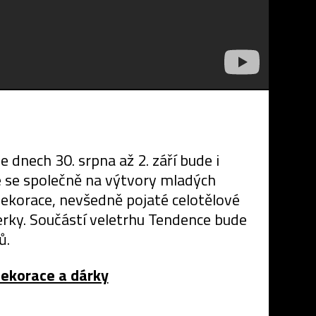
nech 30. srpna až 2. září bude i
e se společně na výtvory mladých
dekorace, nevšedně pojaté celotělové
perky. Součástí veletrhu Tendence bude
ů.
dekorace a dárky