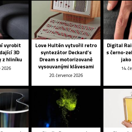
í vyrobit
Love Hultén vytvořil retro
Digital Ra
dající 3D
syntezátor Deckard’s
s černo-ze
 z hliníku
Dream s motorizovaně
jako
vysouvanými klávesami
e 2026
14. č
20. července 2026