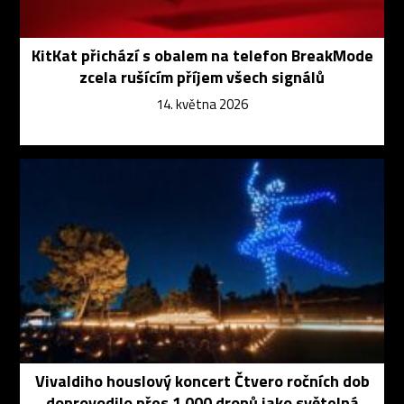
KitKat přichází s obalem na telefon BreakMode
zcela rušícím příjem všech signálů
14. května 2026
Vivaldiho houslový koncert Čtvero ročních dob
doprovodilo přes 1 000 dronů jako světelná