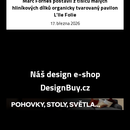
Marc Fornes postavil z tisíců malých
hliníkových dílků organicky tvarovaný pavilon
L’Ile Folie
17. března 2026
Náš design e-shop
DesignBuy.cz