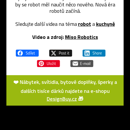
by se robot měl naučit něco nového. Nová éra
robotů začíná.
Sledujte další videa na téma
robot
a
kuchyně
Video a zdroj:
Miso Robotics
❤️ Nábytek, svítidla, bytové doplňky, šperky a
dalších tisíce dárků najdete na e-shopu
DesignBuy.cz
🎁