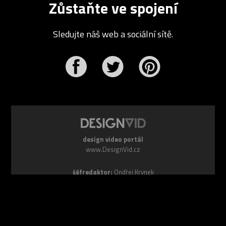
Zůstaňte ve spojení
Sledujte náš web a sociální sítě.
r
Pinterest
design video portál
www.DesignVid.cz
šéfredaktor:
Ondřej Krynek
e-mail:
play@DesignVid.cz
RSS kanál:
www.DesignVid.cz/feed
počet příspěvků:
6118 videí
rekord návštěvnosti:
7958 diváků/den