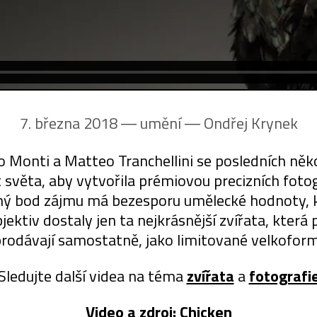
7. března 2018 ― umění ―
Ondřej Krynek
o Monti a Matteo Tranchellini se posledních něk
t světa, aby vytvořila prémiovou precizních foto
ěný bod zájmu má bezesporu umělecké hodnoty, k
jektiv dostaly jen ta nejkrásnější zvířata, která 
prodávají samostatně, jako limitované velkofor
Sledujte další videa na téma
zvířata
a
fotografi
Video a zdroj:
Chicken