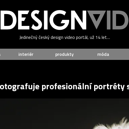
Jedinečný český design video portál, už 14 let…
a
interiér
produkty
móda
fotografuje profesionální portréty