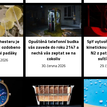
hesteru je
Opuštěná telefonní budka
SpY vytvoř
i ozdobeno
vás zavede do roku 2147 a
kinetickou
i padáky
nechá vás zeptat se na
N2 z pat
cokoliv
svít
e 2026
30. června 2026
29. 