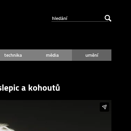
technika
média
umění
 slepic a kohoutů