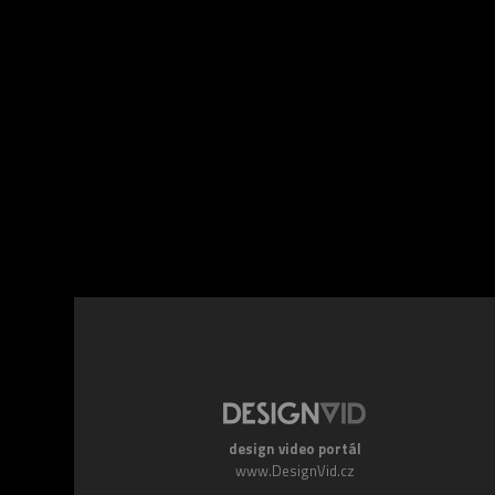
Facebook
Twitte
design video portál
www.DesignVid.cz