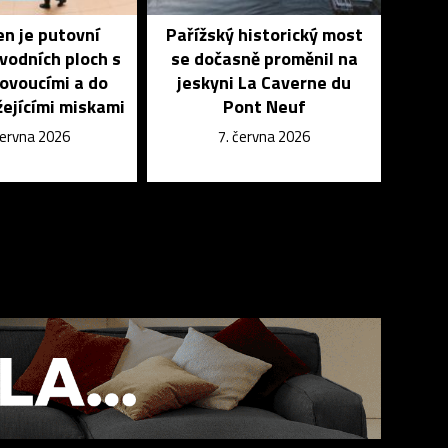
n je putovní
Pařížský historický most
 vodních ploch s
se dočasně proměnil na
lovoucími a do
jeskyni La Caverne du
ejícími miskami
Pont Neuf
června 2026
7. června 2026