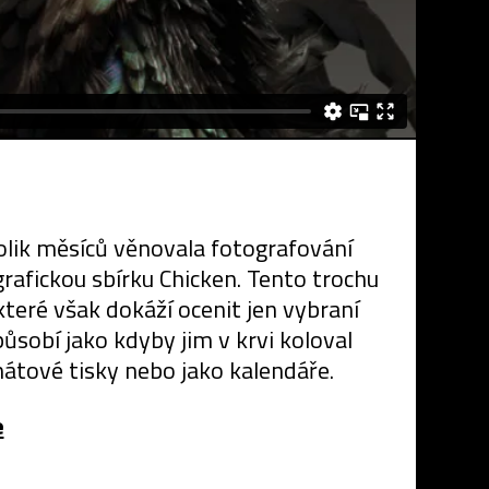
olik měsíců věnovala fotografování
grafickou sbírku Chicken. Tento trochu
teré však dokáží ocenit jen vybraní
působí jako kdyby jim v krvi koloval
mátové tisky nebo jako kalendáře.
e