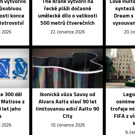
 vytvořilo
The Krank vytvořil na
Love Hulté
působivou
řecké pláži dočasné
syntezá
tosti konce
umělecké dílo o velikosti
Dream s
istrovství
500 metrů čtverečních
vysouvan
e 2026
22. července 2026
20. č
je 300 děl
Ikonická váza Savoy od
Lego
 Matisse z
Alvara Aalta slaví 90 let
osmime
 let jeho
limitovanou edicí Aalto 90
trofeje mi
a
City
FIFA z v
e 2026
10. července 2026
9. č