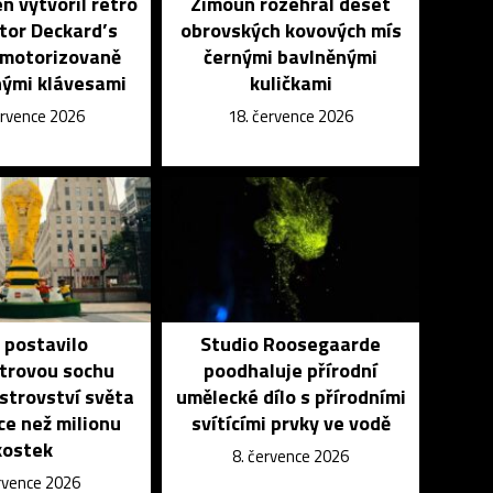
n vytvořil retro
Zimoun rozehrál deset
tor Deckard’s
obrovských kovových mís
 motorizovaně
černými bavlněnými
ými klávesami
kuličkami
ervence 2026
18. července 2026
 postavilo
Studio Roosegaarde
trovou sochu
poodhaluje přírodní
strovství světa
umělecké dílo s přírodními
íce než milionu
svítícími prvky ve vodě
kostek
8. července 2026
ervence 2026