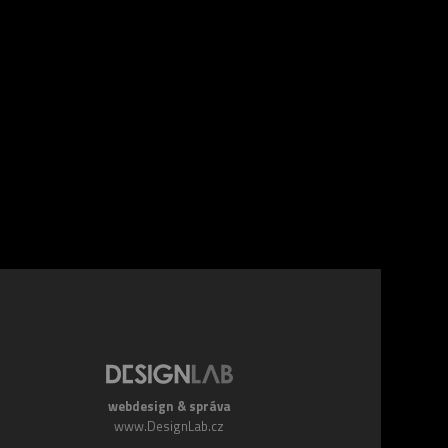
webdesign & správa
www.DesignLab.cz