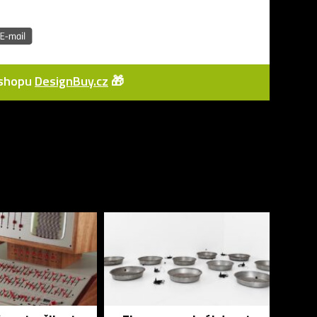
e-shopu
DesignBuy.cz
🎁