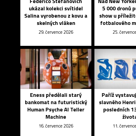
Federico Stefanovich
Nad New Yorkem
ukázal kolekci svítidel
5 000 dronů 
Salina vyrobenou z kovu a
show u příleži
skelných vláken
fotbalového m
29. července 2026
25. červenc
Eness předělali starý
Paříž vystavu
bankomat na futuristický
slavného Henri
Human Psyche AI Teller
posledních 13
Machine
život
16. července 2026
11. červenc