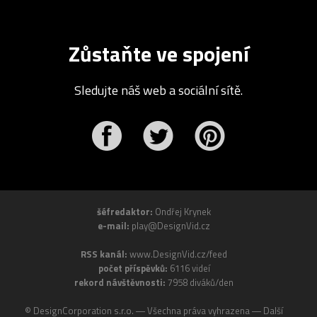
Zůstaňte ve spojení
Sledujte náš web a sociální sítě.
r
Pinterest
šéfredaktor:
Ondřej Krynek
e-mail:
play@DesignVid.cz
RSS kanál:
www.DesignVid.cz/feed
počet příspěvků:
6116 videí
rekord návštěvnosti:
7958 diváků/den
©
DesignCorporation s.r.o.
― Všechna práva vyhrazena ― Další