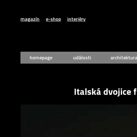
magazín
e-shop
interiéry
homepage
události
architektur
Italská dvojice 