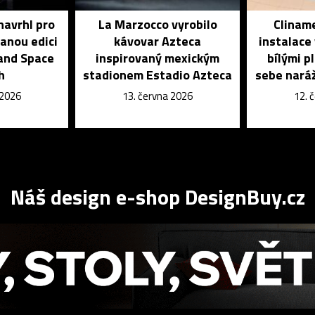
navrhl pro
La Marzocco vyrobilo
Cliname
vanou edici
kávovar Azteca
instalace
and Space
inspirovaný mexickým
bílými p
h
stadionem Estadio Azteca
sebe naráž
 2026
13. června 2026
12. 
Náš design e-shop DesignBuy.cz