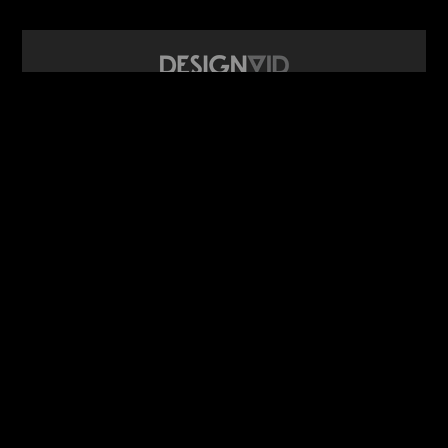
design video portál
www.DesignVid.cz
šéfredaktor:
Ondřej Krynek
e-mail:
play@DesignVid.cz
RSS kanál:
www.DesignVid.cz/feed
počet příspěvků:
6119 videí
rekord návštěvnosti:
7958 diváků/den
©
DesignCorporation s.r.o.
― Všechna práva vyhrazena ― Další
publikace bez souhlasu zakázána ― 2011–2026
webdesign & správa
www.DesignLab.cz