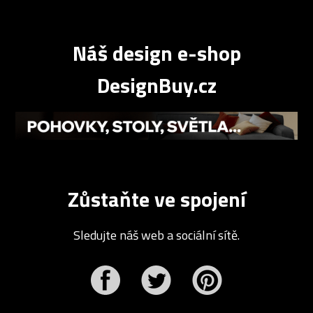
Náš design e-shop
DesignBuy.cz
Zůstaňte ve spojení
Sledujte náš web a sociální sítě.
r
Pinterest