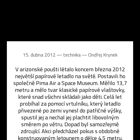
15. dubna 2012 ― technika ―
Ondřej Krynek
V arizonské poušti létalo koncem března 2012
největší papírové letadlo na světě. Postavili ho
společně Pima Air a Space Museum. Měřilo 13,7
metru a mělo tvar klasické papírové vlaštovky,
které snad všichni skládali jako děti. Celá let
probíhal za pomocí vrtulníku, který letadlo
přivezené po zemi vynesl do patřičné výšky,
spustil jej a nechal jej plachtit libovolným
směrem po větru. Dopad byl samozřejmě
zdrcující. Akci předcházel pokus s obdobně
konstruovaným letounem o délce 4,5 metru.