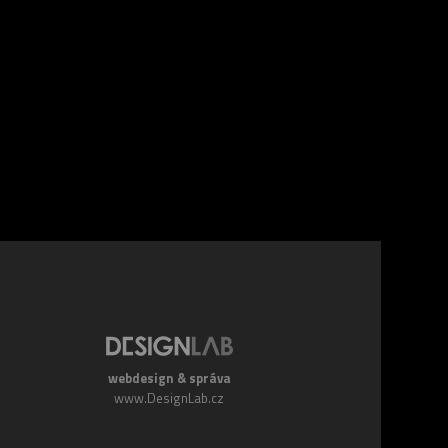
webdesign & správa
www.DesignLab.cz