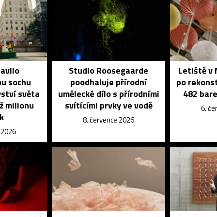
avilo
Studio Roosegaarde
Letiště v
u sochu
poodhaluje přírodní
po rekons
vství světa
umělecké dílo s přírodními
482 bar
ž milionu
svítícími prvky ve vodě
6. č
k
8. července 2026
e 2026