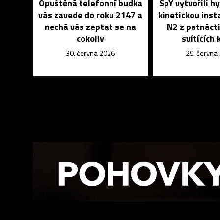
Opuštěná telefonní budka
SpY vytvořili hy
vás zavede do roku 2147 a
kinetickou insta
nechá vás zeptat se na
N2 z patnáct
cokoliv
svítících 
30. června 2026
29. června