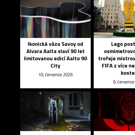
Ikonická váza Savoy od
Lego post
Alvara Aalta slaví 90 let
osmimetrovo
limitovanou edicí Aalto 90
trofeje mistro
City
FIFA z více ne
koste
10. července 2026
9. červenc