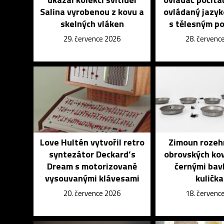
Salina vyrobenou z kovu a
ovládaný jazyk
skelných vláken
s tělesným p
29. července 2026
28. červenc
Love Hultén vytvořil retro
Zimoun rozeh
syntezátor Deckard’s
obrovských ko
Dream s motorizovaně
černými bav
vysouvanými klávesami
kuličk
20. července 2026
18. červenc