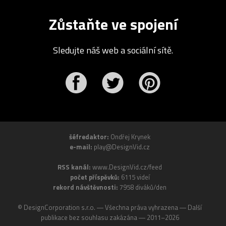
Zůstaňte ve spojení
Sledujte náš web a sociální sítě.
r
Pinterest
šéfredaktor:
Ondřej Krynek
e-mail:
play@DesignVid.cz
RSS kanál:
www.DesignVid.cz/feed
počet příspěvků:
6115 videí
rekord návštěvnosti:
7958 diváků/den
©
DesignCorporation s.r.o.
― Všechna práva vyhrazena ― Další
publikace bez souhlasu zakázána ― 2011–2026