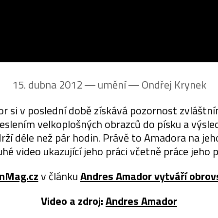
15. dubna 2012 ― umění ―
Ondřej Krynek
 si v poslední době získává pozornost zvláštn
kreslením velkoplošných obrazců do písku a výsle
ydrží déle než pár hodin. Právě to Amadora na je
hé video ukazující jeho práci včetně práce jeho
nMag.cz
v článku
Andres Amador vytváří obrov
Video a zdroj:
Andres Amador