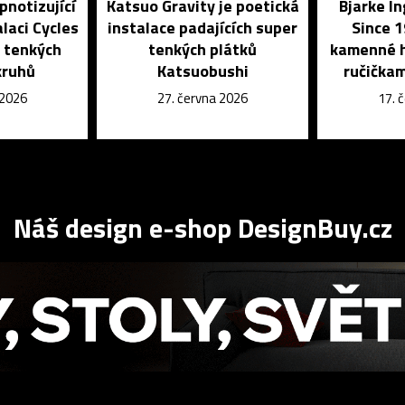
pnotizující
Katsuo Gravity je poetická
Bjarke I
laci Cycles
instalace padajících super
Since 1
i tenkých
tenkých plátků
kamenné h
kruhů
Katsuobushi
ručičkam
 2026
27. června 2026
17. 
Náš design e-shop DesignBuy.cz