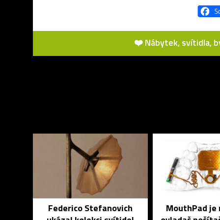
❤️ Nábytek, svítidla, 
Federico Stefanovich
MouthPad je 
ukázal kolekci svítidel
ovladač počíta