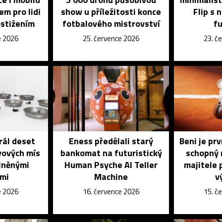
em pro lidi
show u příležitosti konce
Flip s 
ostižením
fotbalového mistrovství
f
e 2026
25. července 2026
23. č
rál deset
Eness předělali starý
Beni je pr
vových mís
bankomat na futuristický
schopný 
lněnými
Human Psyche AI Teller
majitele 
ami
Machine
v
e 2026
16. července 2026
15. č