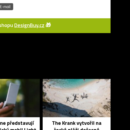
e-shopu
DesignBuy.cz
🎁
ne představují
The Krank vytvořil na
ický mobil Light
řecké pláži dočasné