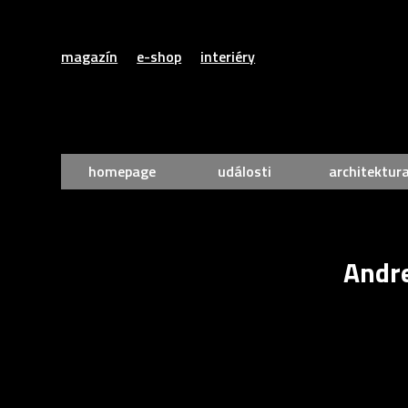
magazín
e-shop
interiéry
homepage
události
architektur
Andre