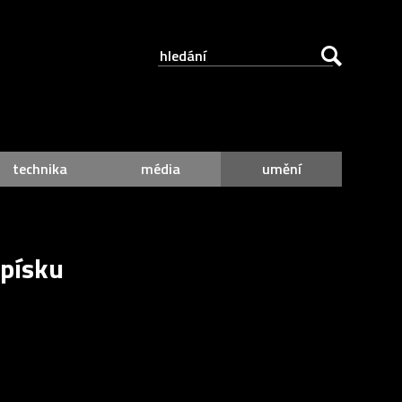
technika
média
umění
 písku