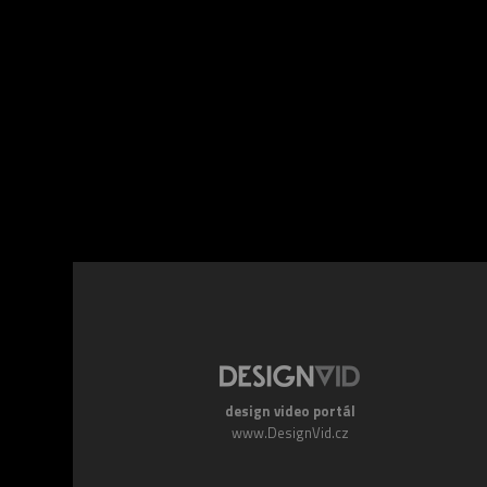
Facebook
Twitte
design video portál
www.DesignVid.cz