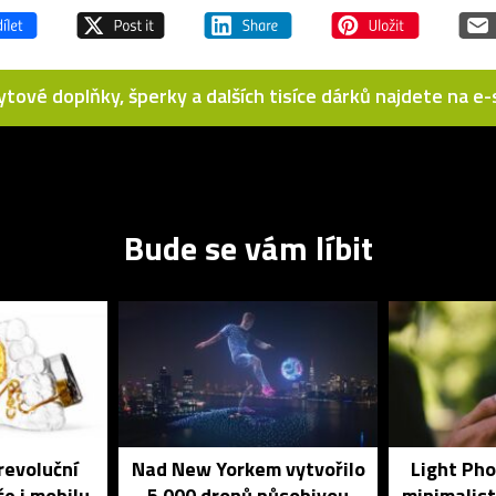
bytové doplňky, šperky a dalších tisíce dárků najdete na 
Bude se vám líbit
revoluční
Nad New Yorkem vytvořilo
Light Pho
če i mobilu
5 000 dronů působivou
minimalist