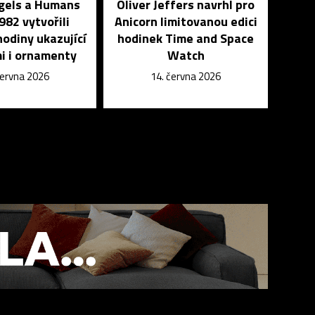
ngels a Humans
Oliver Jeffers navrhl pro
982 vytvořili
Anicorn limitovanou edici
odiny ukazující
hodinek Time and Space
i i ornamenty
Watch
června 2026
14. června 2026