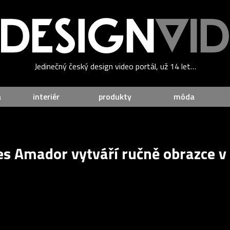
Jedinečný český design video portál, už 14 let…
a
interiér
produkty
móda
s Amador vytváří ručně obrazce v