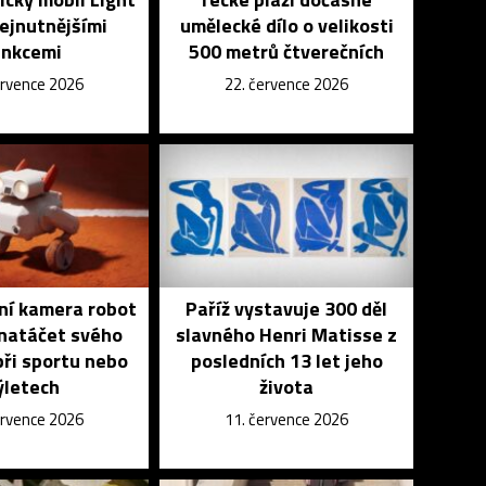
nejnutnějšími
umělecké dílo o velikosti
unkcemi
500 metrů čtverečních
ervence 2026
22. července 2026
vní kamera robot
Paříž vystavuje 300 děl
natáčet svého
slavného Henri Matisse z
při sportu nebo
posledních 13 let jeho
ýletech
života
ervence 2026
11. července 2026