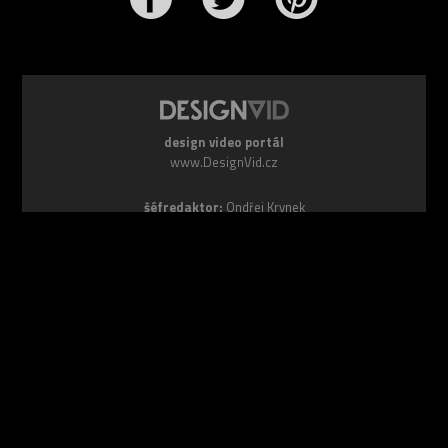
design video portál
www.DesignVid.cz
šéfredaktor:
Ondřej Krynek
e-mail:
play@DesignVid.cz
RSS kanál:
www.DesignVid.cz/feed
počet příspěvků:
6118 videí
rekord návštěvnosti:
7958 diváků/den
©
DesignCorporation s.r.o.
― Všechna práva vyhrazena ― Další
publikace bez souhlasu zakázána ― 2011–2026
webdesign & správa