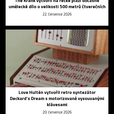
The Krank vytvořil na řecké pláži dočasné
umělecké dílo o velikosti 500 metrů čtverečních
22. července 2026
Love Hultén vytvořil retro syntezátor
Deckard’s Dream s motorizovaně vysouvanými
klávesami
20. července 2026