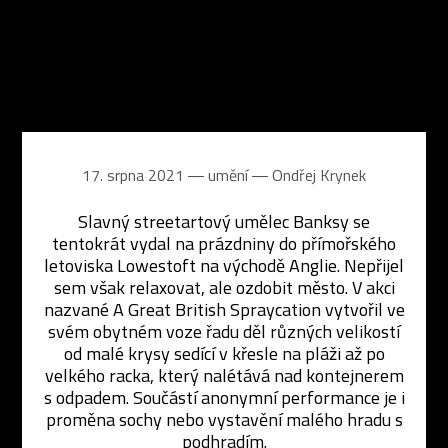
17. srpna 2021 ― umění ―
Ondřej Krynek
Slavný streetartový umělec Banksy se
tentokrát vydal na prázdniny do přímořského
letoviska Lowestoft na východě Anglie. Nepřijel
sem však relaxovat, ale ozdobit město. V akci
nazvané A Great British Spraycation vytvořil ve
svém obytném voze řadu děl různých velikostí
od malé krysy sedící v křesle na pláži až po
velkého racka, který nalétává nad kontejnerem
s odpadem. Součástí anonymní performance je i
proměna sochy nebo vystavění malého hradu s
podhradím.