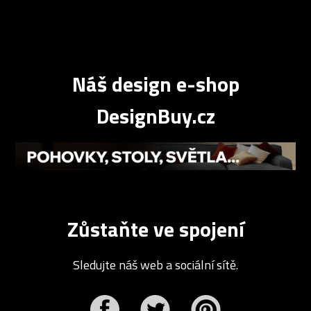
Náš design e-shop
DesignBuy.cz
Zůstaňte ve spojení
Sledujte náš web a sociální sítě.
r
Pinterest