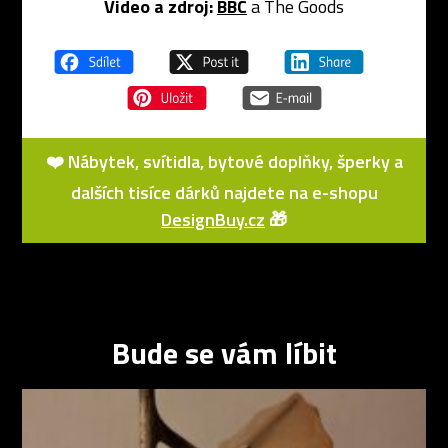
Video a zdroj:
BBC
a The Goods
❤️ Nábytek, svítidla, bytové doplňky, šperky a
dalších tisíce dárků najdete na e-shopu
DesignBuy.cz
🎁
Bude se vám líbit