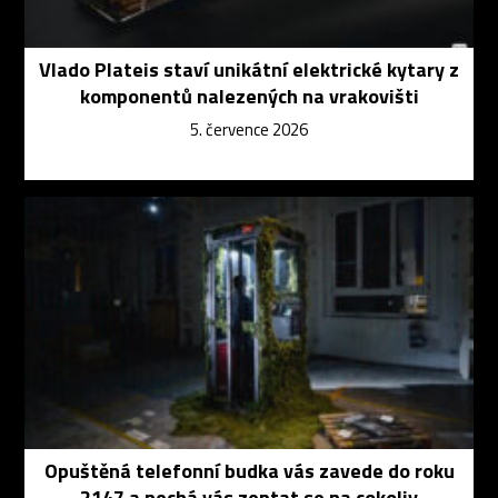
Vlado Plateis staví unikátní elektrické kytary z
komponentů nalezených na vrakovišti
5. července 2026
Opuštěná telefonní budka vás zavede do roku
2147 a nechá vás zeptat se na cokoliv