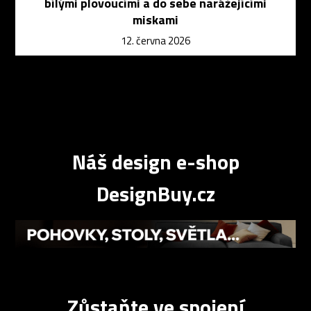
bílými plovoucími a do sebe narážejícími
miskami
12. června 2026
Náš design e-shop
DesignBuy.cz
Zůstaňte ve spojení