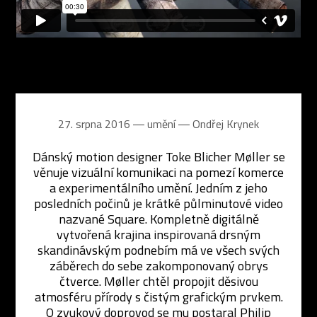
27. srpna 2016 ― umění ―
Ondřej Krynek
Dánský motion designer Toke Blicher Møller se
věnuje vizuální komunikaci na pomezí komerce
a experimentálního umění. Jedním z jeho
posledních počinů je krátké půlminutové video
nazvané Square. Kompletně digitálně
vytvořená krajina inspirovaná drsným
skandinávským podnebím má ve všech svých
záběrech do sebe zakomponovaný obrys
čtverce. Møller chtěl propojit děsivou
atmosféru přírody s čistým grafickým prvkem.
O zvukový doprovod se mu postaral Philip