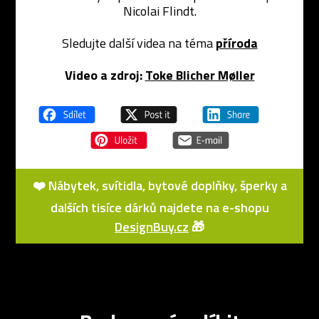
Nicolai Flindt.
Sledujte další videa na téma
příroda
Video a zdroj:
Toke Blicher Møller
❤️ Nábytek, svítidla, bytové doplňky, šperky a
dalších tisíce dárků najdete na e-shopu
DesignBuy.cz
🎁