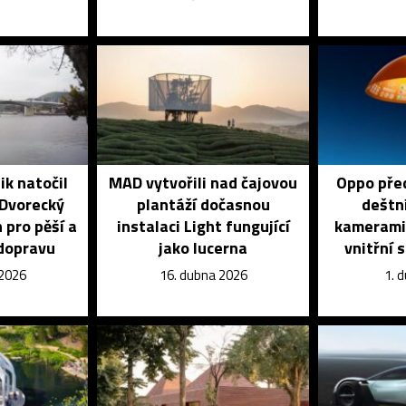
ik natočil
MAD vytvořili nad čajovou
Oppo před
 Dvorecký
plantáží dočasnou
deštní
 pro pěší a
instalaci Light fungující
kamerami 
dopravu
jako lucerna
vnitřní 
 2026
16. dubna 2026
1. 