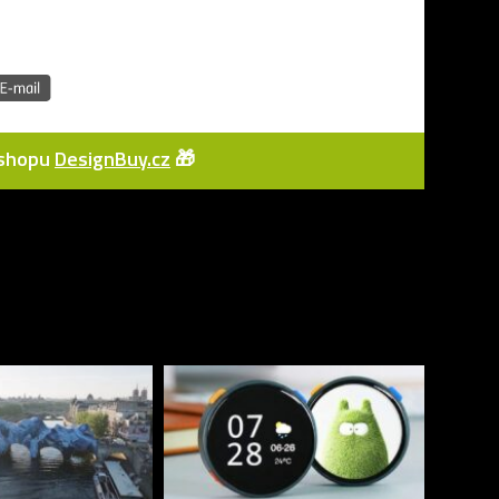
e-shopu
DesignBuy.cz
🎁