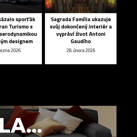
kázalo sporťák
Sagrada Família ukazuje
ran Turismo s
svůj dokončený interiér a
 aerodynamikou
vypráví život Antoni
ným designem
Gaudího
března 2026
28. února 2026