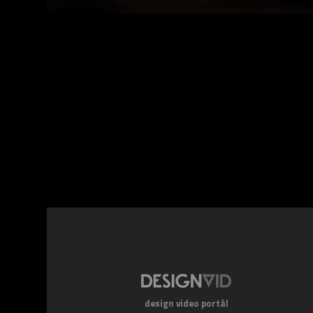
Facebook
Twitte
design video portál