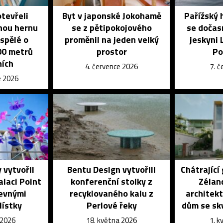
otevřeli
Byt v japonské Jokohamě
Pařížský 
nou hernu
se z pětipokojového
se dočas
ospělé o
proměnil na jeden velký
jeskyni 
700 metrů
prostor
Po
ních
4. července 2026
7. 
e 2026
 vytvořil
Bentu Design vytvořili
Chátrající
alaci Point
konferenční stolky z
Zélan
revnými
recyklovaného kalu z
architekt
lístky
Perlové řeky
dům se sk
 2026
18. května 2026
1. 