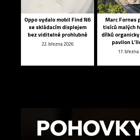
Oppo vydalo mobil Find N6
Marc Fornes p
se skládacím displejem
tisíců malých 
bez viditelné prohlubně
dílků organick
pavilon L’Il
22. března 2026
17. března