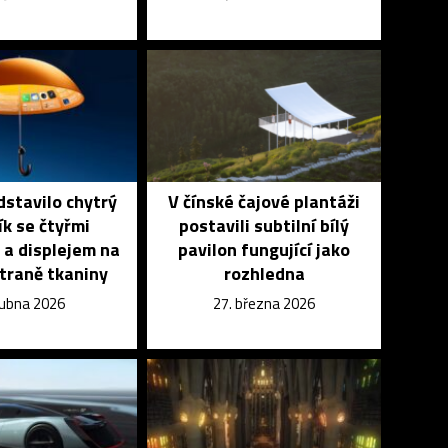
stavilo chytrý
V čínské čajové plantáži
k se čtyřmi
postavili subtilní bílý
a displejem na
pavilon fungující jako
straně tkaniny
rozhledna
dubna 2026
27. března 2026