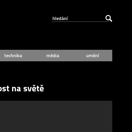
technika
média
umění
ost na světě