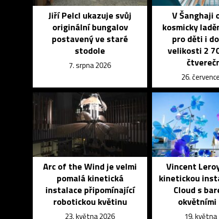
Jiří Pelcl ukazuje svůj
V Šanghaji 
originální bungalov
kosmicky ladě
postavený ve staré
pro děti i d
stodole
velikosti 2 
čtvereč
7. srpna 2026
26. červenc
Arc of the Wind je velmi
Vincent Leroy
pomalá kinetická
kinetickou inst
instalace připomínající
Cloud s ba
robotickou květinu
okvětními 
23. května 2026
19. května