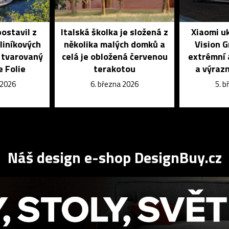
ostavil z
Italská školka je složená z
Xiaomi u
hliníkových
několika malých domků a
Vision G
y tvarovaný
celá je obložená červenou
extrémní
e Folie
terakotou
a výraz
 2026
6. března 2026
5. 
Náš design e-shop DesignBuy.cz