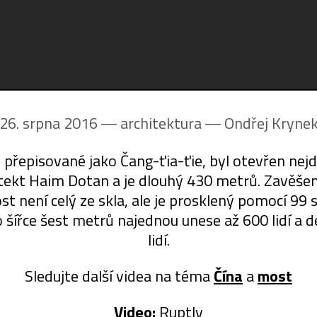
26. srpna 2016 ― architektura ―
Ondřej Kryne
y přepisované jako Čang-ťia-ťie, byl otevřen nejd
chitekt Haim Dotan a je dlouhý 430 metrů. Zavěše
 není celý ze skla, ale je prosklený pomocí 99 s
 šířce šest metrů najednou unese až 600 lidí a 
lidí.
Sledujte další videa na téma
Čína
a
most
Video:
Ruptly