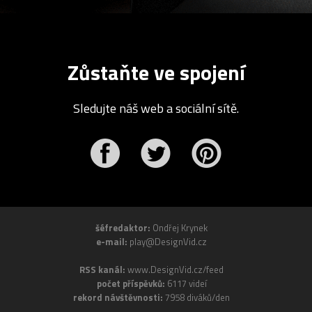
Zůstaňte ve spojení
Sledujte náš web a sociální sítě.
r
Pinterest
šéfredaktor:
Ondřej Krynek
e-mail:
play@DesignVid.cz
RSS kanál:
www.DesignVid.cz/feed
počet příspěvků:
6117 videí
rekord návštěvnosti:
7958 diváků/den