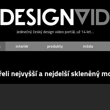
Jedinečný český design video portál, už 14 let…
a
interiér
produkty
móda
řeli nejvyšší a nejdelší skleněný m