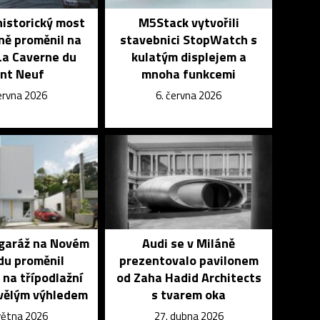
historický most
M5Stack vytvořili
ně proměnil na
stavebnici StopWatch s
La Caverne du
kulatým displejem a
nt Neuf
mnoha funkcemi
června 2026
6. června 2026
 garáž na Novém
Audi se v Miláně
du proměnil
prezentovalo pavilonem
 na třípodlažní
od Zaha Hadid Architects
vělým výhledem
s tvarem oka
května 2026
27. dubna 2026