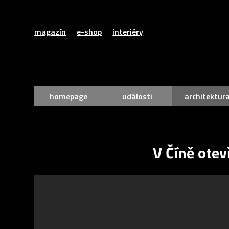
magazín
e-shop
interiéry
homepage
události
architektur
V Číně otev