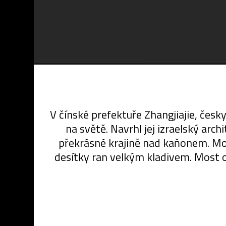
V čínské prefektuře Zhangjiajie, česk
na světě. Navrhl jej izraelský ar
překrásné krajině nad kaňonem. Most
desítky ran velkým kladivem. Most o