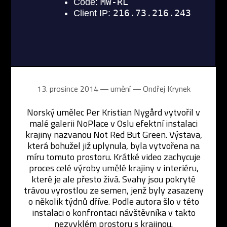
13. prosince 2014 ― umění ―
Ondřej Krynek
Norský umělec Per Kristian Nygård vytvořil v
malé galerii NoPlace v Oslu efektní instalaci
krajiny nazvanou Not Red But Green. Výstava,
která bohužel již uplynula, byla vytvořena na
míru tomuto prostoru. Krátké video zachycuje
proces celé výroby umělé krajiny v interiéru,
které je ale přesto živá. Svahy jsou pokryté
trávou vyrostlou ze semen, jenž byly zasazeny
o několik týdnů dříve. Podle autora šlo v této
instalaci o konfrontaci návštěvníka v takto
nezvyklém prostoru s krajinou.