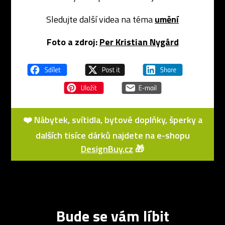
Sledujte další videa na téma
umění
Foto a zdroj:
Per Kristian Nygård
❤️ Nábytek, svítidla, bytové doplňky, šperky a
dalších tisíce dárků najdete na e-shopu
DesignBuy.cz
🎁
Bude se vám líbit