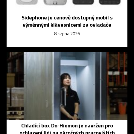
Sidephone je cenově dostupný mobil s
výměnnými klávesnicemi za ovladače
8. srpna 2026
Chladící box Do-Hiemon je navržen pro
ochlazení lidí na náročných pracovištích