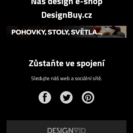
Náš design e-shop
DesignBuy.cz
Zůstaňte ve spojení
Sledujte náš web a sociální sítě.
r
Pinterest