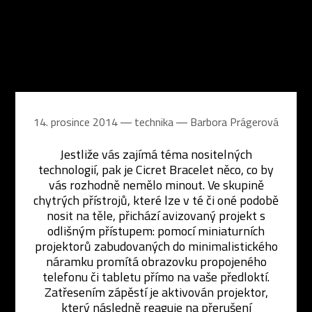
14. prosince 2014 ― technika ―
Barbora Prágerová
Jestliže vás zajímá téma nositelných
technologií, pak je Cicret Bracelet něco, co by
vás rozhodně nemělo minout. Ve skupině
chytrých přístrojů, které lze v té či oné podobě
nosit na těle, přichází avizovaný projekt s
odlišným přístupem: pomocí miniaturních
projektorů zabudovaných do minimalistického
náramku promítá obrazovku propojeného
telefonu či tabletu přímo na vaše předloktí.
Zatřesením zápěstí je aktivován projektor,
který následně reaguje na přerušení