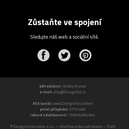
Zůstaňte ve spojení
Sledujte náš web a sociální sítě.
r
Pinterest
šéfredaktor:
Ondřej Krynek
e-mail:
play@DesignVid.cz
RSS kanál:
www.DesignVid.cz/feed
počet příspěvků:
6115 videí
rekord návštěvnosti:
7958 diváků/den
©
DesignCorporation s.r.o.
― Všechna práva vyhrazena ― Další