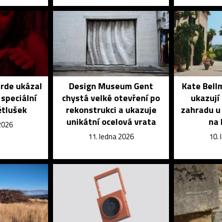
rde ukázal
Design Museum Gent
Kate Bell
 speciální
chystá velké otevření po
ukazují
ětlušek
rekonstrukci a ukazuje
zahradu u
unikátní ocelová vrata
na 
2026
11. ledna 2026
10.