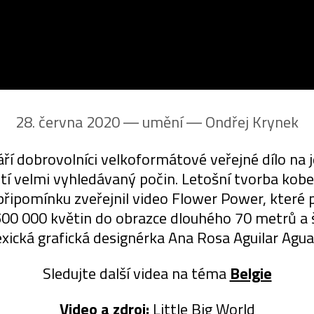
28. června 2020 ― umění ―
Ondřej Krynek
ří dobrovolníci velkoformátové veřejné dílo na
ostí velmi vyhledávaný počin. Letošní tvorba kob
o připomínku zveřejnil video Flower Power, kter
500 000 květin do obrazce dlouhého 70 metrů a š
xická grafická designérka Ana Rosa Aguilar Agua
Sledujte další videa na téma
Belgie
Video a zdroj:
Little Big World