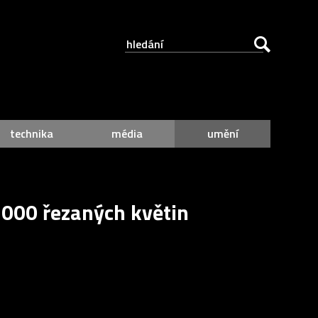
technika
média
umění
 000 řezaných květin