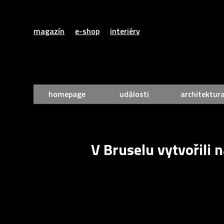
magazín
e-shop
interiéry
homepage
události
architektur
V Bruselu vytvořili