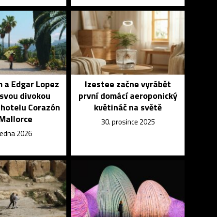
m a Edgar Lopez
Izestee začne vyrábět
 svou divokou
první domácí aeroponický
 hotelu Corazón
květináč na světě
Mallorce
30. prosince 2025
 ledna 2026