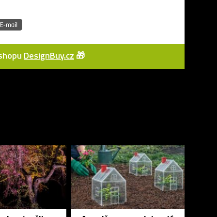
e-shopu
DesignBuy.cz
🎁