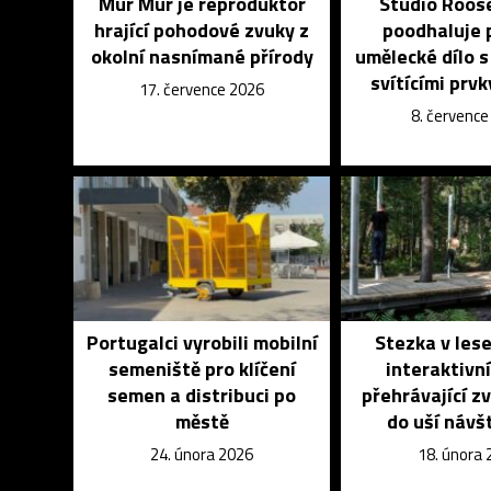
Mur Mur je reproduktor
Studio Roos
hrající pohodové zvuky z
poodhaluje 
okolní nasnímané přírody
umělecké dílo s
svítícími prvk
17. července 2026
8. červenc
Portugalci vyrobili mobilní
Stezka v les
semeniště pro klíčení
interaktivn
semen a distribuci po
přehrávající zv
městě
do uší návš
24. února 2026
18. února