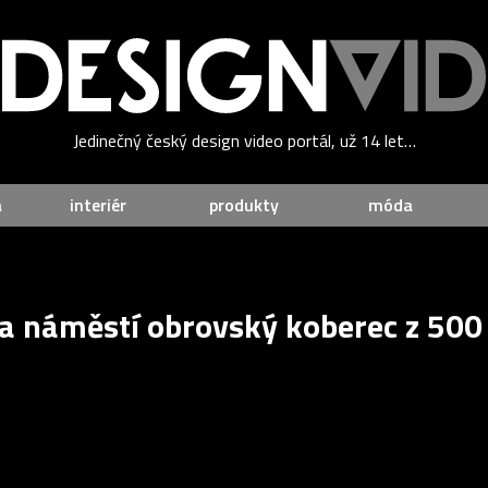
Jedinečný český design video portál, už 14 let…
a
interiér
produkty
móda
 na náměstí obrovský koberec z 500