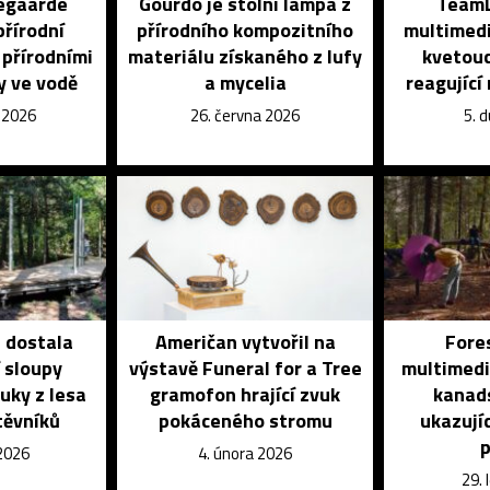
egaarde
Gourdo je stolní lampa z
TeamL
přírodní
přírodního kompozitního
multimedi
 přírodními
materiálu získaného z lufy
kvetouc
y ve vodě
a mycelia
reagující
e 2026
26. června 2026
5. 
e dostala
Američan vytvořil na
Fores
í sloupy
výstavě Funeral for a Tree
multimediá
uky z lesa
gramofon hrající zvuk
kanads
těvníků
pokáceného stromu
ukazujíc
p
 2026
4. února 2026
29.