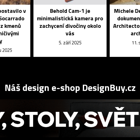
ostavilo v
Behold Cam-1 je
Michele De
 Socarrado
minimalistická kamera pro
dokumen
 z kmenů
zachycení divočiny okolo
Architecto
ničivými
vás
arc
y
5. září 2025
11.
u 2025
Náš design e-shop DesignBuy.cz