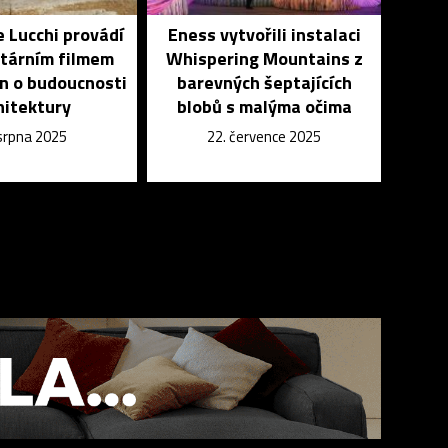
 Lucchi provádí
Eness vytvořili instalaci
tárním filmem
Whispering Mountains z
n o budoucnosti
barevných šeptajících
hitektury
blobů s malýma očima
 srpna 2025
22. července 2025