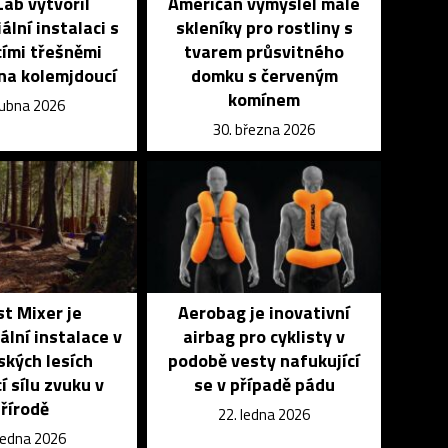
ab vytvořil
Američan vymyslel malé
ální instalaci s
skleníky pro rostliny s
ími třešněmi
tvarem průsvitného
 na kolemjdoucí
domku s červeným
komínem
dubna 2026
30. března 2026
t Mixer je
Aerobag je inovativní
lní instalace v
airbag pro cyklisty v
kých lesích
podobě vesty nafukující
í sílu zvuku v
se v případě pádu
řírodě
22. ledna 2026
 ledna 2026