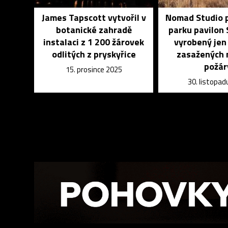
James Tapscott vytvořil v
Nomad Studio p
botanické zahradě
parku pavilon
instalaci z 1 200 žárovek
vyrobený jen
odlitých z pryskyřice
zasažených 
požár
15. prosince 2025
30. listopad