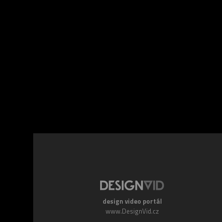
Facebook
Twitte
design video portál
www.DesignVid.cz