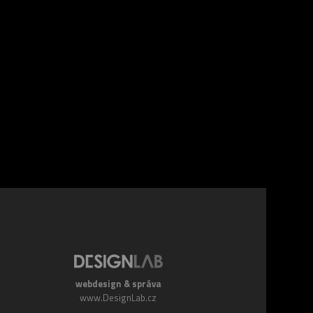
webdesign & správa
www.DesignLab.cz